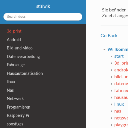
stiziwik
Sie befinden 
Zuletzt ange
3d_print
Go Back
Android
Bild-und-video
Willkom
start
Datenverarbeitung
3d_pri
Fahrzeuge
androi
Hausautomatisation
bild-u
linux
datenv
Nas
fahrze
hausau
Netzwerk
linux
Programieren
nas
Raspberry Pi
netzw
sonstiges
playgr