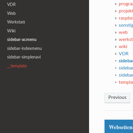
progra
VDR
projek
Web
raspbe
Werkstatt
sonsti
Wiki
web
werkst
sidebar-acmenu
wiki
sidebar-indexmenu
VDR
sidebar-simplenavi
sideb
__template
sideba
sideba
templa
Previous
Webseiten