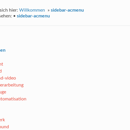
sich hier:
Willkommen
»
sidebar-acmenu
sehen:
•
sidebar-acmenu
men
nt
d
nd-video
erarbeitung
uge
tomatisation
erk
ound