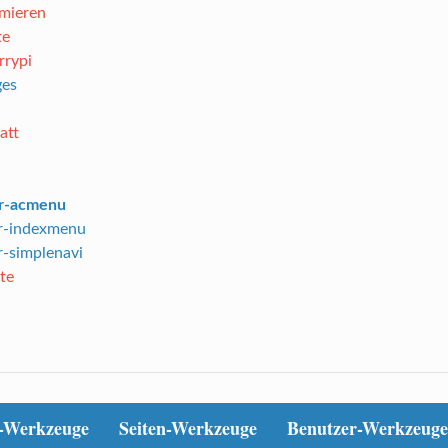
mieren
te
rrypi
ges
att
ar-acmenu
r-indexmenu
r-simplenavi
te
-Werkzeuge
Seiten-Werkzeuge
Benutzer-Werkzeuge