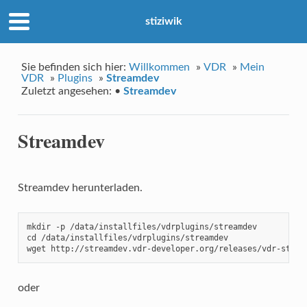
stiziwik
Sie befinden sich hier:
Willkommen
»
VDR
»
Mein
VDR
»
Plugins
»
Streamdev
Zuletzt angesehen:
•
Streamdev
Streamdev
Streamdev herunterladen.
mkdir -p /data/installfiles/vdrplugins/streamdev

cd /data/installfiles/vdrplugins/streamdev

wget http://streamdev.vdr-developer.org/releases/vdr-strea
oder