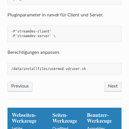
Pluginparameter in
runvdr
für Client und Server.
-P'streamdev-client' 

-P'streamdev-server' \
Berechtigungen anpassen.
/data/installfiles/usermod-vdruser.sh
Previous
Next
Webseiten-
Seiten-
Benutzer-
Werkzeuge
Werkzeuge
Werkzeuge
Letzte
Quelltext
Anmelden