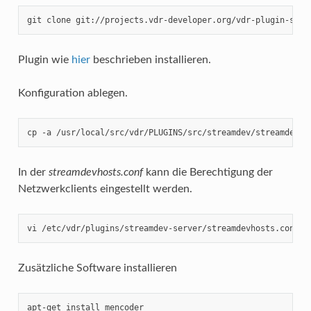
git clone git://projects.vdr-developer.org/vdr-plugin-stre
Plugin wie
hier
beschrieben installieren.
Konfiguration ablegen.
cp -a /usr/local/src/vdr/PLUGINS/src/streamdev/streamdev-s
In der
streamdevhosts.conf
kann die Berechtigung der
Netzwerkclients eingestellt werden.
vi /etc/vdr/plugins/streamdev-server/streamdevhosts.conf
Zusätzliche Software installieren
apt-get install mencoder