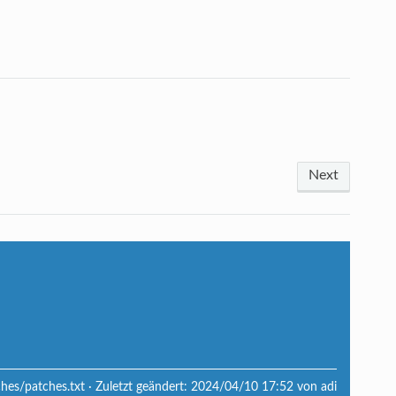
Next
ches/patches.txt
· Zuletzt geändert:
2024/04/10 17:52
von
adi