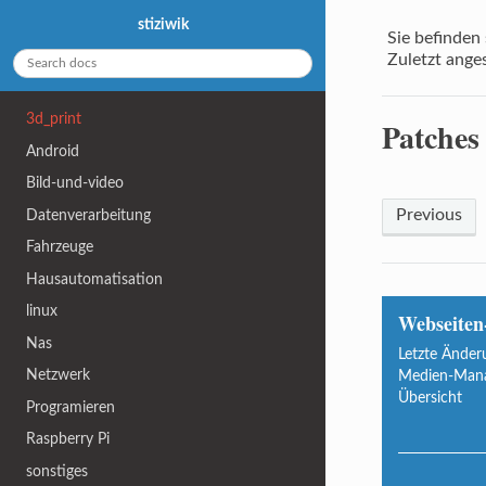
stiziwik
Sie befinden 
Zuletzt ange
3d_print
Patches
Android
Bild-und-video
Previous
Datenverarbeitung
Fahrzeuge
Hausautomatisation
linux
Webseiten
Nas
Letzte Änder
Netzwerk
Medien-Man
Übersicht
Programieren
Raspberry Pi
sonstiges