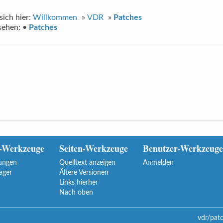
sich hier:
Willkommen
»
VDR
»
Patches
sehen:
•
Patches
-Werkzeuge
Seiten-Werkzeuge
Benutzer-Werkzeuge
ungen
Quelltext anzeigen
Anmelden
ager
Ältere Versionen
Links hierher
Nach oben
vdr/pat