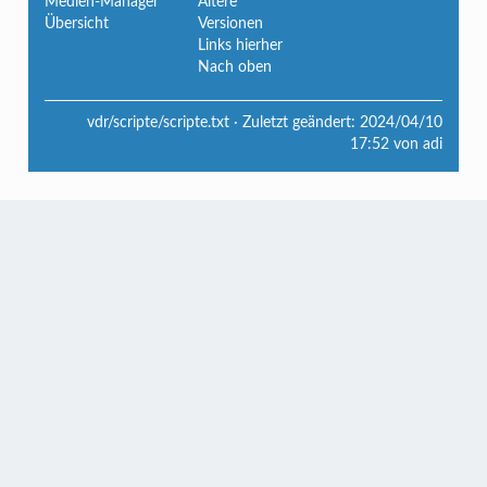
Medien-Manager
Ältere
Übersicht
Versionen
Links hierher
Nach oben
vdr/scripte/scripte.txt
· Zuletzt geändert:
2024/04/10
17:52
von
adi