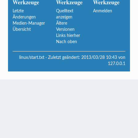
Werkzeuge
Werkzeuge
Werkzeuge
Letzte
Quelltext
Anmelden
Änderungen
anzeigen
Medien-Manager
Ältere
Übersicht
Versionen
Links hierher
Nach oben
linux/start.txt
· Zuletzt geändert:
2013/03/28 10:43
von
127.0.0.1