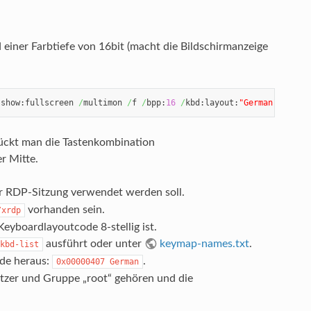
einer Farbtiefe von 16bit (macht die Bildschirmanzeige
:show:fullscreen 
/
multimon 
/
f 
/
bpp:
16
/
kbd:layout:
"German"
/
smar
ückt man die Tastenkombination
r Mitte.
er RDP-Sitzung verwendet werden soll.
vorhanden sein.
/xrdp
boardlayoutcode 8-stellig ist.
ausführt oder unter
keymap-names.txt
.
kbd-list
ode heraus:
.
0x00000407 German
zer und Gruppe „root“ gehören und die