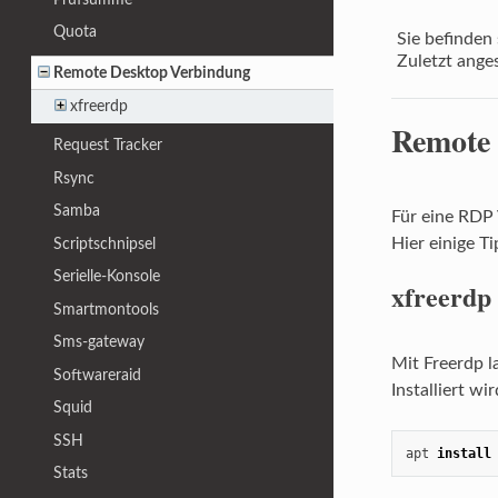
Quota
Sie befinden 
Zuletzt ange
Remote Desktop Verbindung
xfreerdp
Remote
Request Tracker
Rsync
Samba
Für eine RDP
Hier einige Ti
Scriptschnipsel
Serielle-Konsole
xfreerdp
Smartmontools
Sms-gateway
Mit Freerdp l
Softwareraid
Installiert w
Squid
SSH
apt 
install
Stats