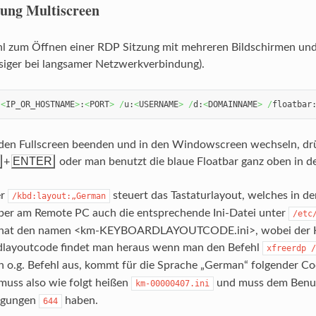
ung Multiscreen
hl zum Öffnen einer RDP Sitzung mit mehreren Bildschirmen und 
ssiger bei langsamer Netzwerkverbindung).
:
<
IP_OR_HOSTNAME
>
:
<
PORT
>
/
u:
<
USERNAME
>
/
d:
<
DOMAINNAME
>
/
floatbar
en Fullscreen beenden und in den Windowscreen wechseln, dr
ENTER
+
oder man benutzt die blaue Floatbar ganz oben in de
er
steuert das Tastaturlayout, welches in d
/kbd:layout:„German
ber am Remote PC auch die entsprechende Ini-Datei unter
/etc
i hat den namen <km-KEYBOARDLAYOUTCODE.ini>, wobei der Key
layoutcode findet man heraus wenn man den Befehl
xfreerdp /
 o.g. Befehl aus, kommt für die Sprache „German“ folgender C
 muss also wie folgt heißen
und muss dem Benut
km-00000407.ini
igungen
haben.
644