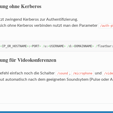
zung ohne Kerberos
t zwingend Kerberos zur Authentifizierung.
ich ohne Kerberos verbinden nutzt man den Parameter
/auth-p
:
<
IP_OR_HOSTNAME
>
:
<
PORT
>
/
u:
<
USERNAME
>
/
d:
<
DOMAINNAME
>
/
floatbar
ung für Videokonferenzen
efehl einfach noch die Schalter
,
und
/sound
/microphone
/vide
ut automatisch nach dem geeigneten Soundsytem (Pulse oder Als