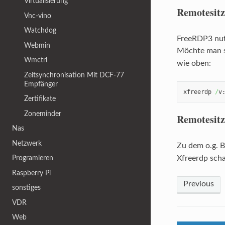
Virtualisierung
Remotesit
Vnc-vino
Watchdog
FreeRDP3 nutz
Webmin
Möchte man s
Wmctrl
wie oben:
Zeitsynchronisation Mit DCF-77
Empfänger
xfreerdp 
/
v
Zertifikate
Zoneminder
Remotesitz
Nas
Netzwerk
Zu dem o.g. B
Xfreerdp scha
Programieren
Raspberry Pi
Previous
sonstiges
VDR
Web