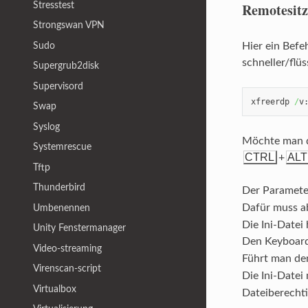
Stresstest
Remotesitz
Strongswan VPN
Sudo
Hier ein Befe
schneller/flü
Supergrub2disk
Supervisord
xfreerdp 
/
v
Swap
Syslog
Möchte man d
Systemrescue
CTRL
ALT
+
Tftp
Thunderbird
Der Paramet
Dafür muss a
Umbenennen
Die Ini-Date
Unity Fenstermanager
Den Keyboard
Video-streaming
Führt man den
Virenscan-script
Die Ini-Datei
Virtualbox
Dateiberecht