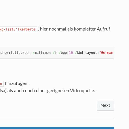
', hier nochmal als kompletter Aufruf
kg-list:'!kerberos
:show:fullscreen 
/
multimon 
/
f 
/
bpp:
16
/
kbd:layout:
"German"
/
smar
hinzufügen.
o
a) als auch nach einer geeigneten Videoquelle.
Next