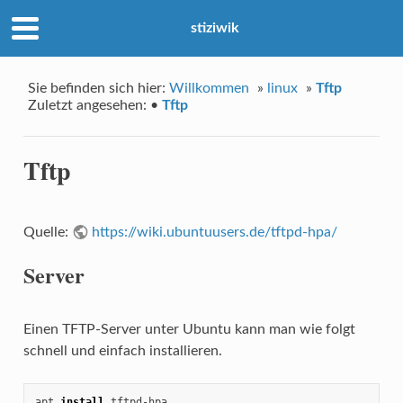
stiziwik
Sie befinden sich hier:
Willkommen
»
linux
»
Tftp
Zuletzt angesehen:
•
Tftp
Tftp
Quelle:
https://wiki.ubuntuusers.de/tftpd-hpa/
Server
Einen TFTP-Server unter Ubuntu kann man wie folgt
schnell und einfach installieren.
apt 
install
 tftpd-hpa