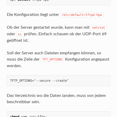
Die Konfiguration liegt unter
/etc/default/tftpd-hpa
Ob der Server gestartet wurde, kann man mit
netstat
oder
prüfen. Einfach schauen ob der UDP-Port 69
ss
geöffnet ist.
Soll der Server auch Dateien empfangen können, so
muss die Zeile der
Konfiguration angepasst
TFT_OPTIONS
werden.
TFTP_OPTIONS="--secure --create"
Das Verzeichnis wo die Daten landen, muss von jedem
beschreibbar sein.
chmod
 o+
w
/
srv
/
tftp
/