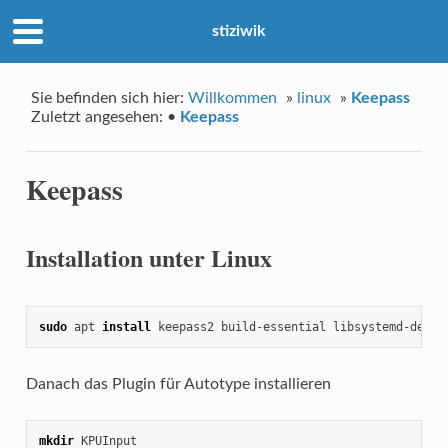
stiziwik
Sie befinden sich hier:
Willkommen
»
linux
»
Keepass
Zuletzt angesehen:
•
Keepass
Keepass
Installation unter Linux
sudo
 apt 
install
 keepass2 build-essential libsystemd-dev l
Danach das Plugin für Autotype installieren
mkdir