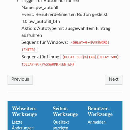
Trigger für Button ausführen
Name: pw_autofill
Event: Benutzerdefinierten Button geklickt
ID: pw_autofill_btn
Aktion: Autotype mit ausgewähltem Eintrag
ausführen
Sequenz für Windows:
{DELAY=9}{PASSWORD}
{ENTER}
Sequenz für Linux:
{DELAY 500}%{TAB}{DELAY 500}
{DELAY=9}{PASSWORD}{ENTER}
Previous
Next
Webseiten-
Seiten-
Benutzer-
Werkzeuge
Werkzeuge
Werkzeuge
Letzte
Quelltext
Anmelden
Änderungen
anzeigen