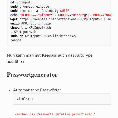
cd
sudo
sudo
 usermod 
-a
-G
 uinputg 
$USER
echo
"KERNEL==
\"
uinput
\"
, GROUP=
\"
uinputg
\"
, MODE=
\"
0660
\"
wget
 https:
//
keepass.info
/
extensions
/
v2
/
kpuinput
/
KPUInput-
unzip
 KPUInput-
1.4
chmod
 a+x KPUInputN.sh

.
/
sudo
cp
 KPUInput
*
/
usr
/
lib
/
keepass2
/
reboot
Nun kann man mit Keepass auch das AutoType
ausführen
Passwortgenerator
Automatische Passwörter
A{20}s{3}
:
Zeichen des Passworts zufällig permutieren