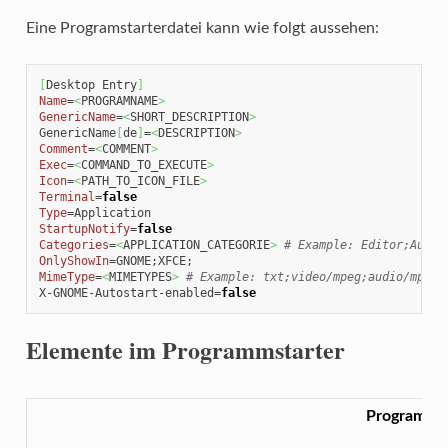
Eine Programstarterdatei kann wie folgt aussehen:
[
Desktop Entry
]
Name
=
<
PROGRAMNAME
>
GenericName
=
<
SHORT_DESCRIPTION
>
GenericName
[
de
]
=
<
DESCRIPTION
>
Comment
=
<
COMMENT
>
Exec
=
<
COMMAND_TO_EXECUTE
>
Icon
=
<
PATH_TO_ICON_FILE
>
Terminal
=
false
Type
StartupNotify
=
false
Categories
=
<
APPLICATION_CATEGORIE
>
# Example: Editor;Audio
OnlyShowIn
MimeType
=
<
MIMETYPES
>
# Example: txt;video/mpeg;audio/mpeg;
X-GNOME-Autostart-enabled=
false
Elemente im Programmstarter
Programmst