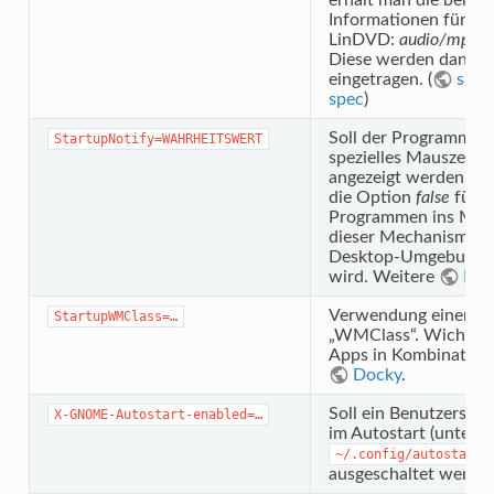
Informationen für d
LinDVD:
audio/mpeg;
Diese werden dann in
eingetragen. (
shar
spec
)
Soll der Programmsta
StartupNotify=WAHRHEITSWERT
spezielles Mauszeige
angezeigt werden? In
die Option
false
für E
Programmen ins Menü
dieser Mechanismus n
Desktop-Umgebung u
wird. Weitere
Inf
Verwendung einer spe
StartupWMClass=…
„WMClass“. Wichtig z
Apps in Kombination 
Docky
.
Soll ein Benutzerspez
X-GNOME-Autostart-enabled=…
im Autostart (unter
~/.config/autostart
ausgeschaltet werden