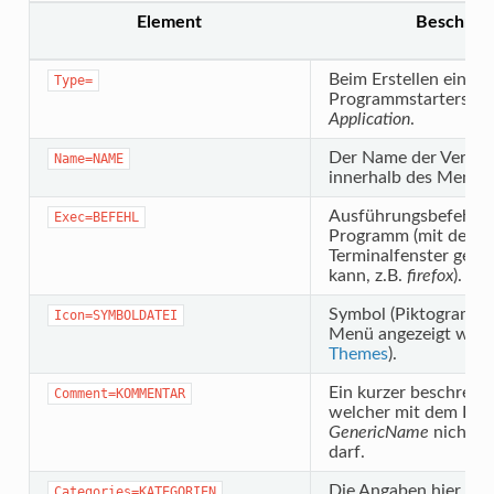
Element
Beschrei
Beim Erstellen eines
Type=
Programmstarters wä
Application
.
Der Name der Verkn
Name=NAME
innerhalb des Menüs.
Ausführungsbefehl fü
Exec=BEFEHL
Programm (mit dem e
Terminalfenster gest
kann, z.B.
firefox
).
Symbol (Piktogramm)
Icon=SYMBOLDATEI
Menü angezeigt werde
Themes
).
Ein kurzer beschreibe
Comment=KOMMENTAR
welcher mit dem Fel
GenericName
nicht id
darf.
Die Angaben hier ent
Categories=KATEGORIEN