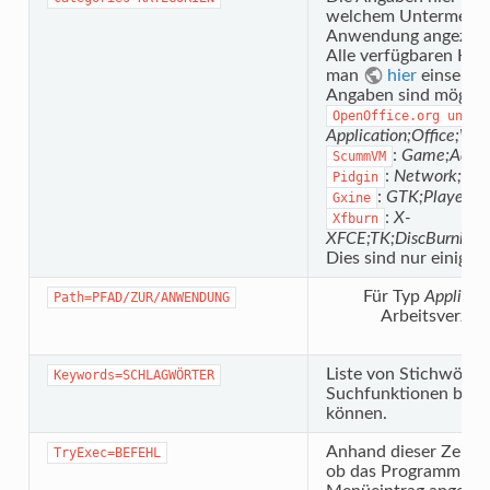
welchem Untermenü 
Anwendung angezeigt
Alle verfügbaren Kat
man
hier
einsehen
Angaben sind möglic
OpenOffice.org und L
Application;Office;Wor
:
Game;Adve
ScummVM
:
Network;Inst
Pidgin
:
GTK;Player;TV
Gxine
:
X-
Xfburn
XFCE;TK;DiscBurning;Ar
Dies sind nur einige B
Für Typ
Applicat
Path=PFAD/ZUR/ANWENDUNG
Arbeitsverzei
Liste von Stichwörter
Keywords=SCHLAGWÖRTER
Suchfunktionen benu
können.
Anhand dieser Zeile w
TryExec=BEFEHL
ob das Programm, für