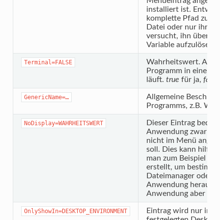
Menüeintrag angezeig
installiert ist. Entwe
komplette Pfad zur a
Datei oder nur ihr N
versucht, ihn über d
Variable aufzulösen).
Wahrheitswert. Ausw
Terminal=FALSE
Programm in einem T
läuft.
true
für ja,
false
Allgemeine Beschrei
GenericName=…
Programms, z.B. Web
Dieser Eintrag bedeut
NoDisplay=WAHRHEITSWERT
Anwendung zwar exist
nicht im Menü angez
soll. Dies kann hilfre
man zum Beispiel ein
erstellt, um bestimm
Dateimanager oder e
Anwendung heraus zu 
Anwendung aber nie al
Eintrag wird nur im 
OnlyShowIn=DESKTOP_ENVIRONMENT
festgelegten Deskt