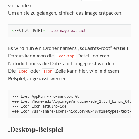
vorhanden.
Um an sie zu gelangen, einfach das Image entpacken.
<
PFAD_ZU_DATEI
>
--appimage-extract
Es wird nun ein Ordner namens „squashfs-root“ erstellt.
Daraus kann man die
Datei kopieren.
.desktop
Natürlich muss die Datei auch angepasst werden.
Die
oder
Zeile kann hier, wie in diesem
Exec
Icon
Beispiel, angepasst werden:
--- Exec=AppRun --no-sandbox %U

+++ Exec=/home/adi/AppImage/arduino-ide_2.3.4_Linux_64bit.A
--- Icon=Icon=arduino-ide

+++ Icon=/usr/share/icons/hicolor/48x48/mimetypes/text-x-a
.Desktop-Beispiel