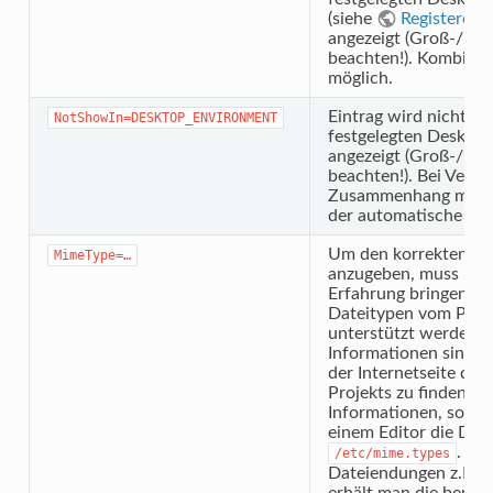
(siehe
Registered 
angezeigt (Groß-/Kle
beachten!). Kombinat
möglich.
Eintrag wird nicht i
NotShowIn=DESKTOP_ENVIRONMENT
festgelegten Deskt
angezeigt (Groß-/Kle
beachten!). Bei Verw
Zusammenhang mit Au
der automatische Star
Um den korrekten
MimeType=…
anzugeben, muss man 
Erfahrung bringen, w
Dateitypen vom Pro
unterstützt werden. 
Informationen sind i
der Internetseite de
Projekts zu finden. H
Informationen, so öf
einem Editor die Date
. An
/etc/mime.types
Dateiendungen z.B.
m
erhält man die benöt