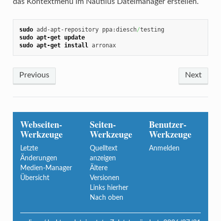
das Kontextmenü im Nautilus Dateimanager erstellen.
sudo
 add-apt-repository ppa:diesch
/
sudo
apt-get update
sudo
apt-get install
 arronax
Previous
Next
Webseiten-
Seiten-
Benutzer-
Werkzeuge
Werkzeuge
Werkzeuge
Letzte
Quelltext
Anmelden
Änderungen
anzeigen
Medien-Manager
Ältere
Übersicht
Versionen
Links hierher
Nach oben