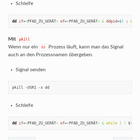
Schleife
dd
if
=
<
PFAD_ZU_GERÄT
>
of
=
<
PFAD_ZU_GERÄT
>
&
ddpid
=
$!
 ; 
whil
Mit
pkill
Wenn nur ein
Prozess läuft, kann man das Signal
dd
auch an den Prozessnamen übergeben.
Signal senden
pkill -USR1 -x dd
Schleife
dd
if
=
<
PFAD_ZU_GERÄT
>
of
=
<
PFAD_ZU_GERÄT
>
&
while
[
!
 $
(
pki