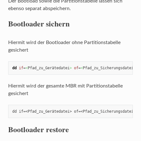
Der Bootload sowie die Partitionstabelle lassen sich
ebenso separat abspeichern.
Bootloader sichern
Hiermit wird der Bootloader ohne Partitionstabelle
gesichert
dd
if
=
<
Pfad_zu_Gerätedatei
>
of
=
<
Pfad_zu_Sicherungsdatei
>
b
Hiermit wird der gesamte MBR mit Partitionstabelle
gesichert
dd if=<Pfad_zu_Gerätedatei> of=<Pfad_zu_Sicherungsdatei> b
Bootloader restore