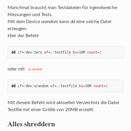
Manchmal braucht man Testdateien für irgendwelche
Messungen und Tests.
Mit dem Device
urandom
kann
dd
eine solche Datei
erzeugen.
Hier der Befehl
dd
if
=
/
dev
/
zero 
of
=.
/
testfile 
bs
=10M 
count
=
2
oder mit
urandom
dd
if
=
/
dev
/
urandom 
of
=.
/
testfile 
bs
=10M 
count
=
2
Mit diesem Befehl wird aktuellen Verzeichnis die Datei
Testfile mit einer Größe von 20MB erstellt.
Alles shreddern