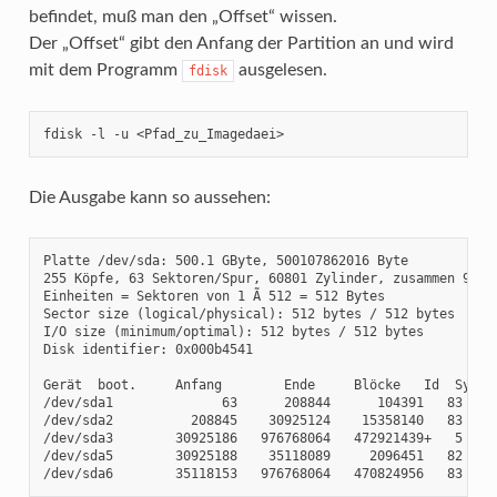
befindet, muß man den „Offset“ wissen.
Der „Offset“ gibt den Anfang der Partition an und wird
mit dem Programm
ausgelesen.
fdisk
fdisk -l -u <Pfad_zu_Imagedaei>
Die Ausgabe kann so aussehen:
Platte /dev/sda: 500.1 GByte, 500107862016 Byte

255 Köpfe, 63 Sektoren/Spur, 60801 Zylinder, zusammen 97677
Einheiten = Sektoren von 1 Ã 512 = 512 Bytes

Sector size (logical/physical): 512 bytes / 512 bytes

I/O size (minimum/optimal): 512 bytes / 512 bytes

Disk identifier: 0x000b4541

Gerät  boot.     Anfang        Ende     Blöcke   Id  System
/dev/sda1              63      208844      104391   83  Lin
/dev/sda2          208845    30925124    15358140   83  Lin
/dev/sda3        30925186   976768064   472921439+   5  Erw
/dev/sda5        30925188    35118089     2096451   82  Lin
/dev/sda6        35118153   976768064   470824956   83  Li