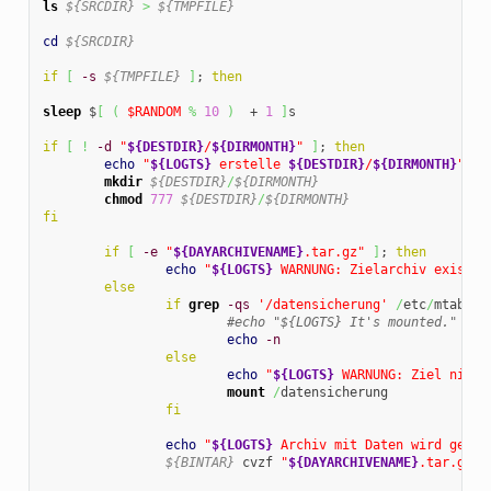
ls
${SRCDIR}
>
${TMPFILE}
cd
${SRCDIR}
if
[
-s
${TMPFILE}
]
; 
then
sleep
 $
[
(
$RANDOM
%
10
)
  + 
1
]
s

if
[
!
-d
"
${DESTDIR}
/
${DIRMONTH}
"
]
; 
then
echo
"
${LOGTS}
 erstelle 
${DESTDIR}
/
${DIRMONTH}
"
mkdir
${DESTDIR}
/
${DIRMONTH}
chmod
777
${DESTDIR}
/
${DIRMONTH}
fi
if
[
-e
"
${DAYARCHIVENAME}
.tar.gz"
]
; 
then
echo
"
${LOGTS}
 WARNUNG: Zielarchiv existie
else
if
grep
-qs
'/datensicherung'
/
etc
/
mtab; 
t
#echo "${LOGTS} It's mounted."
echo
-n
else
echo
"
${LOGTS}
 WARNUNG: Ziel nicht
mount
/
datensicherung

fi
echo
"
${LOGTS}
 Archiv mit Daten wird gesch
${BINTAR}
 cvzf 
"
${DAYARCHIVENAME}
.tar.gz"