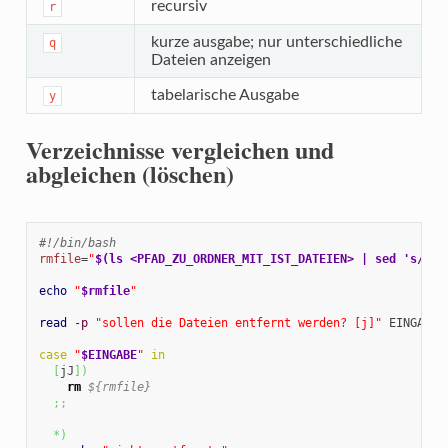
recursiv
r
kurze ausgabe; nur unterschiedliche
q
Dateien anzeigen
tabelarische Ausgabe
y
Verzeichnisse vergleichen und
abgleichen (löschen)
#!/bin/bash
rmfile
=
"
$(ls <PFAD_ZU_ORDNER_MIT_IST_DATEIEN> | sed 's/\.[
echo
"
$rmfile
"
read
-p
"sollen die Dateien entfernt werden? [j]"
 EINGABE

case
"
$EINGABE
"
in
[
jJ
]
)
rm
${rmfile}
;;
*
)