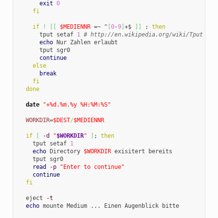
exit
0
fi
if
!
[
[
$MEDIENNR
 =~ ^
[
0
-
9
]
+$ 
]
]
 ; 
then
      tput setaf 
1
# http://en.wikipedia.org/wiki/Tput
echo
 Nur Zahlen erlaubt

      tput sgr0

continue
else
break
fi
done
date
"+%d.%m.%y %H:%M:%S"
WORKDIR
=
$DEST
/
$MEDIENNR
if
[
-d
"
$WORKDIR
"
]
; 
then
    tput setaf 
1
echo
 Directory 
$WORKDIR
 exisitert bereits

    tput sgr0

read
-p
"Enter to continue"
continue
fi
  eject 
-t
echo
 mounte Medium ... Einen Augenblick bitte
