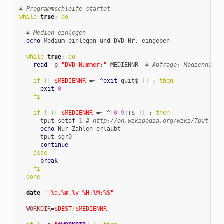
# Programmschleife startet
while
true
; 
do
# Medien einlegen 
echo
 Medium einlegen und DVD Nr. eingeben

while
true
; 
do
read
-p
"DVD Nummer:"
 MEDIENNR  
# Abfrage: Mediennumme
if
[
[
$MEDIENNR
 =~ ^
exit
|
quit$ 
]
]
 ; 
then
exit
0
fi
if
!
[
[
$MEDIENNR
 =~ ^
[
0
-
9
]
+$ 
]
]
 ; 
then
      tput setaf 
1
# http://en.wikipedia.org/wiki/Tput
echo
 Nur Zahlen erlaubt

      tput sgr0

continue
else
break
fi
done
date
"+%d.%m.%y %H:%M:%S"
WORKDIR
=
$DEST
/
$MEDIENNR