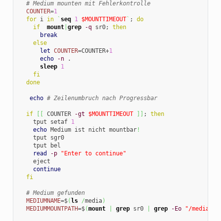
# Medium mounten mit Fehlerkontrolle
COUNTER
=
1
for
 i 
in
`
seq
1
$MOUNTTIMEOUT
`
; 
do
if
mount
|
grep
-q
 sr0; 
then
break
else
let
COUNTER
=COUNTER+
1
echo
-n
 .

sleep
1
fi
done
echo
# Zeilenumbruch nach Progressbar
if
[
[
 COUNTER 
-gt
$MOUNTTIMEOUT
]
]
; 
then
    tput setaf 
1
echo
 Medium ist nicht mountbar
!
    tput sgr0

    tput bel

read
-p
"Enter to continue"
    eject

continue
fi
# Medium gefunden
MEDIUMNAME
=$
(
ls
/
media
)
MEDIUMMOUNTPATH
=$
(
mount
|
grep
 sr0 
|
grep
-Eo
"/media(.*