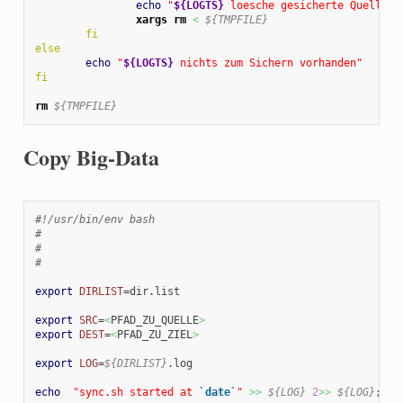
echo
"
${LOGTS}
 loesche gesicherte Quelldat
xargs
rm
<
${TMPFILE}
fi
else
echo
"
${LOGTS}
 nichts zum Sichern vorhanden"
fi
rm
${TMPFILE}
Copy Big-Data
#!/usr/bin/env bash
#
#
#
export
DIRLIST
=dir.list

export
SRC
=
<
PFAD_ZU_QUELLE
>
export
DEST
=
<
PFAD_ZU_ZIEL
>
export
LOG
=
${DIRLIST}
.log

echo
"sync.sh started at 
`date`
"
>>
${LOG}
2
>>
${LOG}
;
