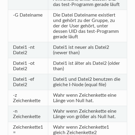
das test-Programm gerade läuft
-G Dateiname
Die Datei Dateiname existiert
und gehört zu der Gruppe, zu
der der User gehört, unter
dessen UID das test-Programm
gerade läuft
Datei1 -nt
Datei1 ist neuer als Datei2
Datei2
(newer than)
Datei1 -ot
Datei1 ist älter als Datei2 (older
Datei2
than)
Datei1 -ef
Datei1 und Datei2 benutzen die
Datei2
gleiche I-Node (equal file)
-z
Wahr wenn Zeichenkette eine
Zeichenkette
Länge von Null hat.
-n
Wahr wenn Zeichenkette eine
Zeichenkette
Länge von größer als Null hat.
Zeichenkette1
Wahr wenn Zeichenkette1
=
gleich Zeichenkette2