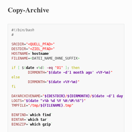
Copy-Archive
#!/bin/bash
# 
SRCDIR
=
"<QUELL_PFAD>"
DESTDIR
=
"<ZIEL_PFAD>"
HOSTNAME
=
`
hostname
`
FILENAME
=
<
DATEI_NAME_OHNE_SUFFIX
>
if
[
 $
(
date
 +
%
d
)
-eq
"01"
]
; 
then
DIRMONTH
=
"
$(date -d'1 month ago' +%Y-%m)
"
else
DIRMONTH
=
"
$(date +%Y-%m)
"
fi
DAYARCHIVENAME
=
"
${DESTDIR}
/
${DIRMONTH}
/
$(date -d'1 day ago
LOGTS
=
"
$(date "+%b %d %Y %H:%M:%S")
"
TMPFILE
=
"/tmp/
${FILENAME}
.tmp"
BINFIND
=
`
which
find
`
BINTAR
=
`
which
tar
`
BINGZIP
=
`
which
gzip
`