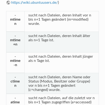
https://wiki.ubuntuusers.de/
)
-
sucht nach Dateien, deren Inhalt vor n
mtime
bis n+1 Tagen geändert (m=modified)
n
wurde.
-
sucht nach Dateien, deren Inhalt älter
mtime
als n+1 Tage ist.
+n
-
sucht nach Dateien, deren Inhalt jünger
mtime
als n Tage ist.
-n
-
sucht nach Dateien, deren Name oder
ctime
Status (Modus, Besitzer oder Gruppe)
n
vor n bis n+1 Tagen geändert
(c=changed) wurde.
-
sucht nach Dateien, auf die zuletzt vor n
atime
bis n+1 Tagen zugegriffen (a=accessed)