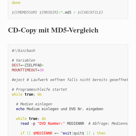
done
${CMDMD5SUM}
${MD5DIR}
/*
.md5 
>
${CHECKFILE}
CD-Copy mit MD5-Vergleich
#!/bin/bash
# Variablen
DEST
=
<
ZIELPFAD
>
MOUNTTIMEOUT
=
30
#eject # Laufwerk oeffnen falls nicht bereits geoeffnet
# Programmschleife startet
while
true
; 
do
# Medien einlegen
echo
 Medium einlegen und DVD Nr. eingeben

while
true
; 
do
read
-p
"DVD Nummer:"
 MEDIENNR  
# Abfrage: Mediennumme
if
[
[
$MEDIENNR
 =~ ^
exit
|
quit$ 
]
]
 ; 
then