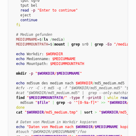
    tput sgr0

    tput bel

read
-p
"Enter to continue"
    eject

continue
fi
# Medium gefunden
MEDIUMNAME
=$
(
ls
/
media
)
MEDIUMMOUNTPATH
=$
(
mount
|
grep
 sr0 
|
grep
-Eo
"/media(.*
echo
 Workdir: 
$WORKDIR
echo
 Medienname: 
$MEDIUMNAME
echo
 Mountpath: 
$MEDIUMMOUNTPATH
mkdir
-p
"
$WORKDIR
/
$MEDIUMNAME
"
echo
 md5sum des medium nach 
$WORKDIR
/
md5_medium.md5

#cfv -rr -C -t md5 -q -f "$WORKDIR/md5_medium.md5" "$MED
#cat "$WORKDIR/md5_medium.md5" |  grep --only-matching '
find
"
$MEDIUMMOUNTPATH
/"
-type
 f 
-print0
|
while
read
-d
    md5sum 
"
$file
"
|
grep
-o
'^[0-9a-f]*'
>>
"
$WORKDIR
/md5
done
cat
"
$WORKDIR
/md5_medium.tmp"
|
sort
>
"
$WORKDIR
/md5_med
# Daten von Medium in Workdir kopieren
echo
"Daten von Medium nach 
$WORKDIR
/
$MEDIUMNAME
 kopiere
#touch "$WORKDIR/$MEDIUMNAME"/foo