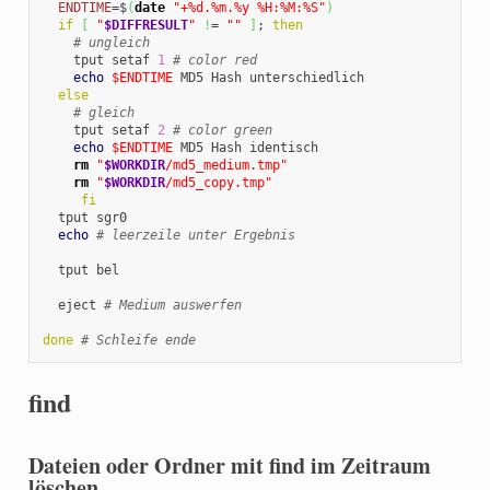
ENDTIME
=$
(
date
"+%d.%m.%y %H:%M:%S"
)
if
[
"
$DIFFRESULT
"
!
= 
""
]
; 
then
# ungleich
    tput setaf 
1
# color red
echo
$ENDTIME
 MD5 Hash unterschiedlich

else
# gleich
    tput setaf 
2
# color green
echo
$ENDTIME
 MD5 Hash identisch

rm
"
$WORKDIR
/md5_medium.tmp"
rm
"
$WORKDIR
/md5_copy.tmp"
fi
  tput sgr0

echo
# leerzeile unter Ergebnis
  tput bel

  eject 
# Medium auswerfen
done
# Schleife ende
find
Dateien oder Ordner mit find im Zeitraum
löschen