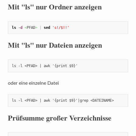
Mit "ls" nur Ordner anzeigen
ls
-d
<
PFAD
>
|
sed
's!/$!!'
Mit "ls" nur Dateien anzeigen
ls -l <PFAD> | awk '{print $9}'
oder eine einzelne Datei
ls -l <PFAD> | awk '{print $9}'|grep <DATEINAME>
Prüfsumme großer Verzeichnisse