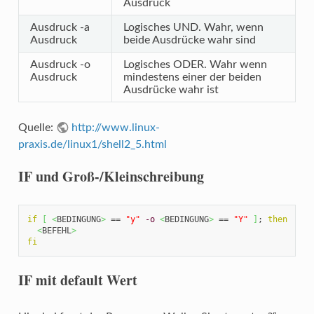
Ausdruck
Ausdruck -a
Logisches UND. Wahr, wenn
Ausdruck
beide Ausdrücke wahr sind
Ausdruck -o
Logisches ODER. Wahr wenn
Ausdruck
mindestens einer der beiden
Ausdrücke wahr ist
Quelle:
http://www.linux-
praxis.de/linux1/shell2_5.html
IF und Groß-/Kleinschreibung
if
[
<
BEDINGUNG
>
 == 
"y"
-o
<
BEDINGUNG
>
 == 
"Y"
]
; 
then
<
BEFEHL
>
fi
IF mit default Wert