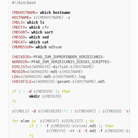
#!/bin/bash
CMDHOSTNAME
=
`
which
hostname
`
HOSTNAME
=
`
${CMDHOSTNAME}
 -s
`
CMDLS
=
`
which
ls
`
CMDCFV
=
`
which
 cfv
`
CMDSORT
=
`
which
sort
`
CMDSED
=
`
which
sed
`
CMDCAT
=
`
which
cat
`
CMDMD5SUM
=
`
which
 md5sum
`
CHECKDIR
=
<
PFAD_ZUM_ZUPRÜFENDEM_VERZEICHNIS
>
WORKDIR
=
<
PFAD_ZUM_VERZEICHNIS_DIESES_SCRIPTES
>
DIRLIST
=
${WORKDIR}
/
dirlist-
${HOSTNAME}
MD5DIR
=
${WORKDIR}
/
md5-
${HOSTNAME}
LOG
=
${WORKDIR}
/
md5-
${HOSTNAME}
CHECKFILE
=
${WORKDIR}
/
gesamt-
${HOSTNAME}
.md5

if
[
!
-d
${MD5DIR}
]
; 
then
mkdir
${MD5DIR}
fi
${CMDLS}
-d
${CHECKDIR}
/*/
|
${CMDSORT}
|
${CMDSED}
's!/$!
for
 elem 
in
`
${CMDCAT}
${DIRLIST}
`
; 
do
if
[
!
-f
${MD5DIR}
/
${elem}
.md5 
]
; 
then
${CMDCFV}
-rr
-C
-t
 md5 
-f
${MD5DIR}
/
${ele
fi