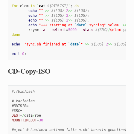
for
 elem 
in
`
cat
${DIRLIST}
`
; 
do
echo
""
>>
${LOG}
2
>>
${LOG}
;

echo
""
>>
${LOG}
2
>>
${LOG}
;

echo
""
>>
${LOG}
2
>>
${LOG}
;

echo
"+++ starting at 
`date`
 syncing"
$elem
>>
${
        rsync 
-a
--bwlimit
=
5000
--stats
${SRC}
/
$elem
${DES
done
echo
"sync.sh finished at 
`date`
"
>>
${LOG}
2
>>
${LOG}
;

exit
0
;
CD-Copy-ISO
#!/bin/bash
# Variablen
#MNTDIR=
#SRC=
DEST
=
/
data
/
MOUNTTIMEOUT
=
30
#eject # Laufwerk oeffnen falls nicht bereits geoeffnet