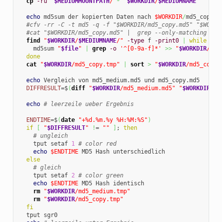
cp
-ru
"
$MEDIUMMOUNTPATH
/"
*
"
$WORKDIR
/
$MEDIUMNAME
"
echo
 md5sum der kopierten Daten nach 
$WORKDIR
/
md5_copy.md
#cfv -rr -C -t md5 -q -f "$WORKDIR/md5_copy.md5" "$WORKD
#cat "$WORKDIR/md5_copy.md5" |  grep --only-matching '^[
find
"
$WORKDIR
/
$MEDIUMNAME
/"
-type
 f 
-print0
|
while
rea
    md5sum 
"
$file
"
|
grep
-o
'^[0-9a-f]*'
>>
"
$WORKDIR
/md5
done
cat
"
$WORKDIR
/md5_copy.tmp"
|
sort
>
"
$WORKDIR
/md5_copy.
echo
 Vergleich von md5_medium.md5 und md5_copy.md5

DIFFRESULT
=$
(
diff
"
$WORKDIR
/md5_medium.md5"
"
$WORKDIR
/md
echo
# leerzeile ueber Ergebnis
ENDTIME
=$
(
date
"+%d.%m.%y %H:%M:%S"
)
if
[
"
$DIFFRESULT
"
!
= 
""
]
; 
then
# ungleich
    tput setaf 
1
# color red
echo
$ENDTIME
 MD5 Hash unterschiedlich

else
# gleich
    tput setaf 
2
# color green
echo
$ENDTIME
 MD5 Hash identisch

rm
"
$WORKDIR
/md5_medium.tmp"
rm
"
$WORKDIR
/md5_copy.tmp"
fi
  tput sgr0
