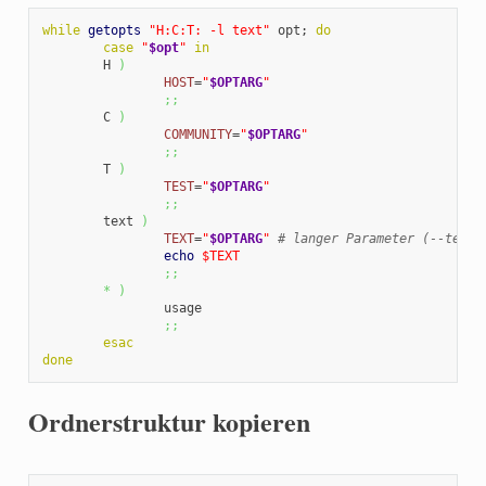
while
getopts
"H:C:T: -l text"
 opt; 
do
case
"
$opt
"
in
        H 
)
HOST
=
"
$OPTARG
"
;;
        C 
)
COMMUNITY
=
"
$OPTARG
"
;;
        T 
)
TEST
=
"
$OPTARG
"
;;
        text 
)
TEXT
=
"
$OPTARG
"
# langer Parameter (--text)
echo
$TEXT
;;
*
)
                usage

;;
esac
done
Ordnerstruktur kopieren