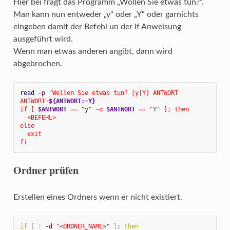
Hier bei fragt das Programm „Wollen Sie etwas tun?“.
Man kann nun entweder „y“ oder „Y“ oder garnichts
eingeben damit der Befehl un der If Anweisung
ausgeführt wird.
Wenn man etwas anderen angibt, dann wird
abgebrochen.
read
-p
"Wollen Sie etwas tun? [y|Y] ANTWORT

ANTWORT=
${ANTWORT:=Y}
if [ 
$ANTWORT
 == "
y
" -o 
$ANTWORT
 == "
Y
" ]; then

  <BEFEHL>

else

  exit

fi
Ordner prüfen
Erstellen eines Ordners wenn er nicht existiert.
if
[
!
-d
"<ORDNER_NAME>"
]
; 
then