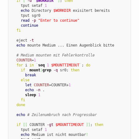
if
[
-d
"
$WORKDIR
"
]
; 
then
    tput setaf 
1
echo
 Directory 
$WORKDIR
 exisitert bereits

    tput sgr0

read
-p
"Enter to continue"
continue
fi
  eject 
-t
echo
 mounte Medium ... Einen Augenblick bitte

# Medium mounten mit Fehlerkontrolle
COUNTER
=
1
for
 i 
in
`
seq
1
$MOUNTTIMEOUT
`
; 
do
if
mount
|
grep
-q
 sr0; 
then
break
else
let
COUNTER
=COUNTER+
1
echo
-n
 .

sleep
1
fi
done
echo
# Zeilenumbruch nach Progressbar
if
[
[
 COUNTER 
-gt
$MOUNTTIMEOUT
]
]
; 
then
    tput setaf 
1
echo
 Medium ist nicht mountbar
!