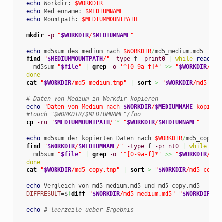
echo
 Workdir: 
$WORKDIR
echo
 Medienname: 
$MEDIUMNAME
echo
 Mountpath: 
$MEDIUMMOUNTPATH
mkdir
-p
"
$WORKDIR
/
$MEDIUMNAME
"
echo
 md5sum des medium nach 
$WORKDIR
/
md5_medium.md5

find
"
$MEDIUMMOUNTPATH
/"
-type
 f 
-print0
|
while
read
-d
    md5sum 
"
$file
"
|
grep
-o
'^[0-9a-f]*'
>>
"
$WORKDIR
/md5
done
cat
"
$WORKDIR
/md5_medium.tmp"
|
sort
>
"
$WORKDIR
/md5_med
# Daten von Medium in Workdir kopieren
echo
"Daten von Medium nach 
$WORKDIR
/
$MEDIUMNAME
 kopiere
#touch "$WORKDIR/$MEDIUMNAME"/foo
cp
-ru
"
$MEDIUMMOUNTPATH
/"
*
"
$WORKDIR
/
$MEDIUMNAME
"
echo
 md5sum der kopierten Daten nach 
$WORKDIR
/
md5_copy.md
find
"
$WORKDIR
/
$MEDIUMNAME
/"
-type
 f 
-print0
|
while
rea
    md5sum 
"
$file
"
|
grep
-o
'^[0-9a-f]*'
>>
"
$WORKDIR
/md5
done
cat
"
$WORKDIR
/md5_copy.tmp"
|
sort
>
"
$WORKDIR
/md5_copy.
echo
 Vergleich von md5_medium.md5 und md5_copy.md5

DIFFRESULT
=$
(
diff
"
$WORKDIR
/md5_medium.md5"
"
$WORKDIR
/md
echo
# leerzeile ueber Ergebnis