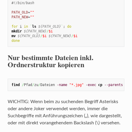
#!/bin/bash
PATH_OLD
=
""
PATH_NEW
=
""
for
 i 
in
`
ls
${PATH_OLD}
`
; 
do
mkdir
${PATH_NEW}
/
$i
mv
${PATH_OLD}
/
$i
${PATH_NEW}
/
$i
done
Nur bestimmte Dateien inkl.
Ordnerstruktur kopieren
find
/
Pfad
/
zu
/
Dateien 
-name
"*.jpg"
-exec
cp
--parents
{
}
WICHTIG: Wenn beim zu suchenden Begriff Asterisks
oder andere Joker verwendet werden, immer die
Suchbegriffe mit Anführungszeichen („), wie dargestellt,
oder mit direkt vorangehendem Backslash (\) versehen.