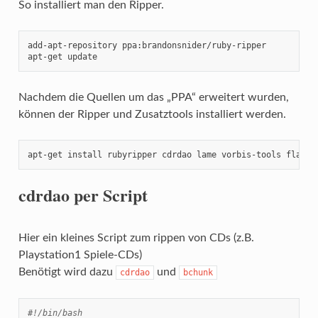
So installiert man den Ripper.
add-apt-repository ppa:brandonsnider/ruby-ripper

apt-get update
Nachdem die Quellen um das „PPA“ erweitert wurden,
können der Ripper und Zusatztools installiert werden.
apt-get install rubyripper cdrdao lame vorbis-tools flac g
cdrdao per Script
Hier ein kleines Script zum rippen von CDs (z.B.
Playstation1 Spiele-CDs)
Benötigt wird dazu
und
cdrdao
bchunk
#!/bin/bash