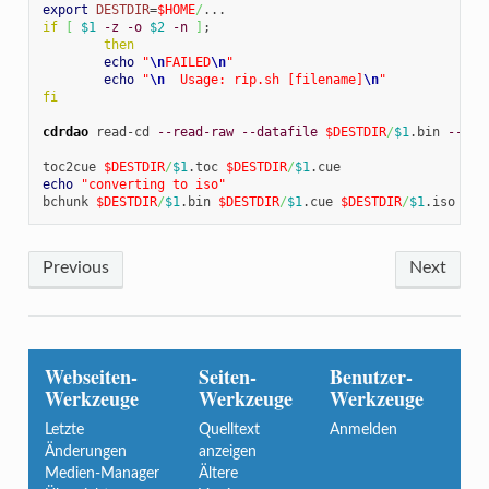
export
DESTDIR
=
$HOME
/
if
[
$1
-z
-o
$2
-n
]
;

then
echo
"
\n
FAILED
\n
"
echo
"
\n
  Usage: rip.sh [filename]
\n
"
fi
cdrdao
 read-cd 
--read-raw
--datafile
$DESTDIR
/
$1
.bin 
--dev
toc2cue 
$DESTDIR
/
$1
.toc 
$DESTDIR
/
$1
echo
"converting to iso"
bchunk 
$DESTDIR
/
$1
.bin 
$DESTDIR
/
$1
.cue 
$DESTDIR
/
$1
.iso
Previous
Next
Webseiten-
Seiten-
Benutzer-
Werkzeuge
Werkzeuge
Werkzeuge
Letzte
Quelltext
Anmelden
Änderungen
anzeigen
Medien-Manager
Ältere