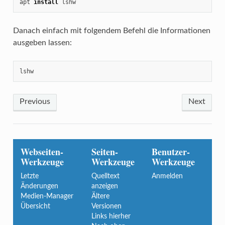
apt 
install
 lshw
Danach einfach mit folgendem Befehl die Informationen
ausgeben lassen:
lshw
Previous
Next
Webseiten-
Seiten-
Benutzer-
Werkzeuge
Werkzeuge
Werkzeuge
Letzte
Quelltext
Anmelden
Änderungen
anzeigen
Medien-Manager
Ältere
Übersicht
Versionen
Links hierher