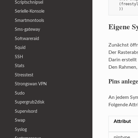
Scriptschnipsel
   (freestyl
   ))
Serielle-Konsole
Smartmontools
Eigene S
Sms-gateway
Softwareraid
Zunächst öffn
Squid
Der Rasterabs
SSH
Darin erstell
Stats
Den Rahmen, d
Stresstest
Pins anleg
Strongswan VPN
Sudo
An jedem Symb
Supergrub2disk
Folgende Attr
Supervisord
Swap
Attribut
Syslog
pintype