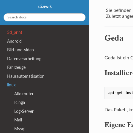
stiziwik
Sie befinden 
Zuletzt ange
3d_print
Geda
Android
Bild-und-video
Geda ist ein 
Datenverarbeitung
Fahrzeuge
Installie
Hausautomatisation
linux
apt-get ins
Alix-router
Icinga
Das Paket „kd
Log-Server
Mail
Eigene F
Mysql