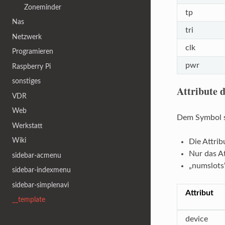
Zoneminder
tp
Nas
tri
Netzwerk
clk
Programieren
pwr
Raspberry Pi
sonstiges
Attribute 
VDR
Web
Dem Symbol s
Werkstatt
Wiki
Die Attri
Nur das A
sidebar-acmenu
„numslots
sidebar-indexmenu
sidebar-simplenavi
Attribut
__template
device