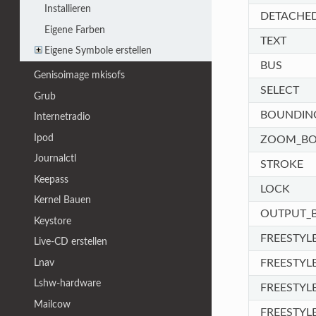
Installieren
DETACHED
Eigene Farben
TEXT
Eigene Symbole erstellen
BUS
Genisoimage mkisofs
SELECT
Grub
BOUNDIN
Internetradio
Ipod
ZOOM_B
Journalctl
STROKE
Keepass
LOCK
Kernel Bauen
OUTPUT_
Keystore
FREESTYL
Live-CD erstellen
Lnav
FREESTYL
Lshw-hardware
FREESTYL
Mailcow
FREESTYL