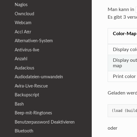
Nagios
Man kann in
Owncloud
Es gibt 3 ver
Webcam
Accl Attr
Color-Map
Alternativen-System
Display co
Antivirus-live
Anzahl
Display out
map
Audacious
Print colo
Audiodateien-umwandeln
Avira-Live-Rescue
Geladen werd
Backupscript
Bash
(load (buil
Beep-mit-Ringtones
Benutzerpassword Deaktivieren
oder
Bluetooth