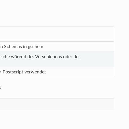
von Schemas in gschem
elche wärend des Verschiebens oder der
h Postscript verwendet
d.