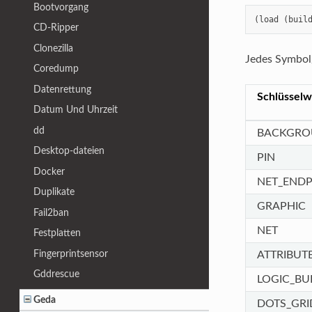
Bootvorgang
(load (buil
CD-Ripper
Clonezilla
Jedes Symbol/
Coredump
Datenrettung
Schlüsselw
Datum Und Uhrzeit
dd
BACKGRO
Desktop-dateien
PIN
Docker
NET_ENDP
Duplikate
GRAPHIC
Fail2ban
NET
Festplatten
Fingerprintsensor
ATTRIBUT
Gddrescue
LOGIC_BU
Geda
DOTS_GRI