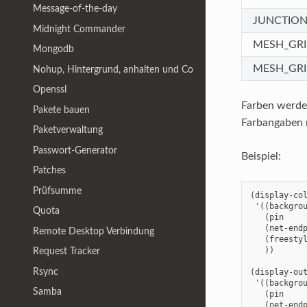
Message-of-the-day
JUNCTIO
Midnight Commander
MESH_GR
Mongodb
MESH_GR
Nohup, Hintergrund, anhalten und Co
Openssl
Farben werde
Pakete bauen
Farbangaben
Paketverwaltung
Passwort-Generator
Beispiel:
Patches
Prüfsumme
(display-col
 '((backgrou
Quota
   (pin     
   (net-endp
Remote Desktop Verbindung
   (freestyl
   ))

Request Tracker
Rsync
(display-out
 '((backgrou
Samba
   (pin     
   (net-endp