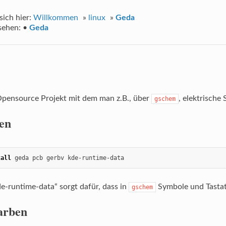
sich hier:
Willkommen
»
linux
»
Geda
sehen:
•
Geda
Opensource Projekt mit dem man z.B., über
, elektrische
gschem
ren
tall
 geda pcb gerbv kde-runtime-data
e-runtime-data“ sorgt dafür, dass in
Symbole und Tastat
gschem
arben