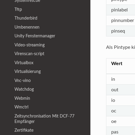
Systemrescue
Tftp
pinlabel
Thunderbird
pinnumber
Umbenennen
pinseq
Unity Fenstermanager
Video-streaming
Als Pintype 
Virenscan-script
Virtualbox
Wert
Virtualisierung
in
Vnc-vino
Watchdog
out
Webmin
io
Wmctrl
oc
Zeitsynchronisation Mit DCF-77
oe
Empfänger
Zertifikate
pas