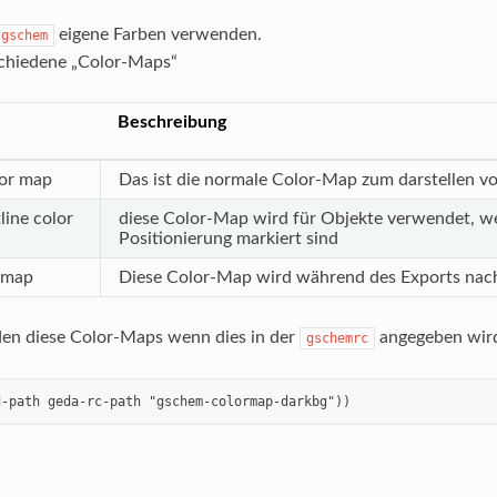
eigene Farben verwenden.
gschem
schiedene „Color-Maps“
Beschreibung
lor map
Das ist die normale Color-Map zum darstellen 
line color
diese Color-Map wird für Objekte verwendet, w
Positionierung markiert sind
r map
Diese Color-Map wird während des Exports nac
en diese Color-Maps wenn dies in der
angegeben wir
gschemrc
d-path geda-rc-path "gschem-colormap-darkbg"))