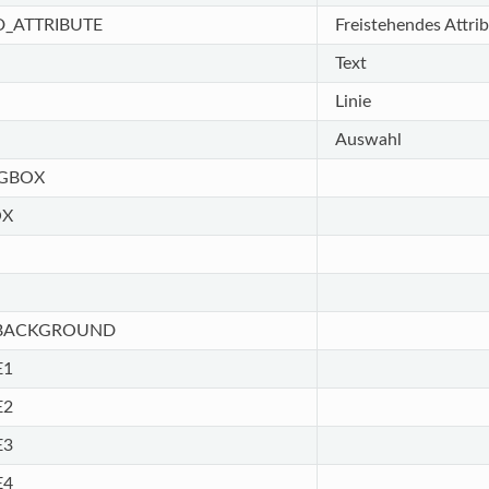
_ATTRIBUTE
Freistehendes Attri
Text
Linie
Auswahl
GBOX
OX
BACKGROUND
E1
E2
E3
E4