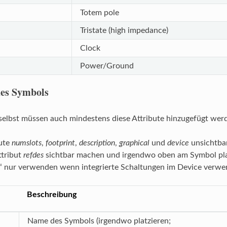
Totem pole
Tristate (high impedance)
Clock
Power/Ground
des Symbols
elbst müssen auch mindestens diese Attribute hinzugefügt werd
bute
numslots
,
footprint
,
description
,
graphical
und
device
unsichtbar
ttribut
refdes
sichtbar machen und irgendwo oben am Symbol pla
“ nur verwenden wenn integrierte Schaltungen im Device verw
Beschreibung
Name des Symbols (irgendwo platzieren;