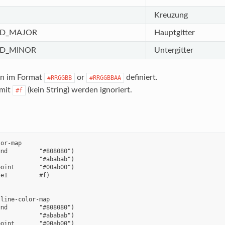
N
Kreuzung
ID_MAJOR
Hauptgitter
ID_MINOR
Untergitter
n im Format
or
definiert.
#RRGGBB
#RRGGBBAA
 mit
(kein String) werden ignoriert.
#f
or-map

nd         "#808080")

           "#ababab")

oint       "#00ab00")

e1         #f)

line-color-map

nd         "#808080")

           "#ababab")

oint       "#00ab00")
