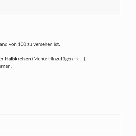
and von 100 zu versehen ist.
er
Halbkreisen
(Menü: Hinzufügen → …).
ernen.