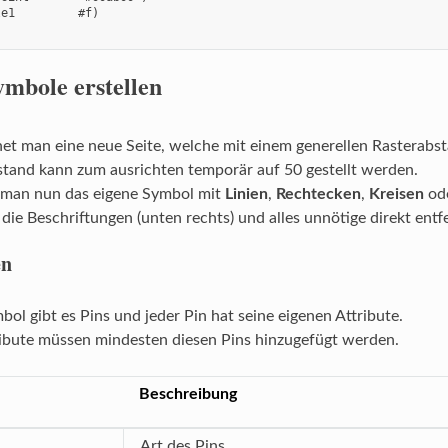
e1         #f)

ymbole erstellen
et man eine neue Seite, welche mit einem generellen Rasterabst
tand kann zum ausrichten temporär auf 50 gestellt werden.
t man nun das eigene Symbol mit
Linien
,
Rechtecken
,
Kreisen
od
ie Beschriftungen (unten rechts) und alles unnötige direkt entf
en
ol gibt es Pins und jeder Pin hat seine eigenen Attribute.
ibute müssen mindesten diesen Pins hinzugefügt werden.
Beschreibung
Art des Pins