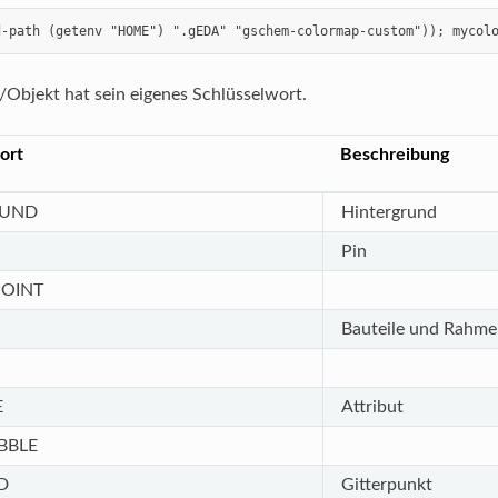
d-path (getenv "HOME") ".gEDA" "gschem-colormap-custom")); mycol
Objekt hat sein eigenes Schlüsselwort.
ort
Beschreibung
UND
Hintergrund
Pin
OINT
Bauteile und Rahme
E
Attribut
BBLE
D
Gitterpunkt