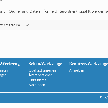
prich Ordner und Dateien (keine Unterordner), gezählt werden s
 Verzeichnis> | wc -l
-Werkzeuge
Seiten-Werkzeuge
Benutzer-Werkzeuge
ungen
Quelltext anzeigen
Anmelden
ager
Ältere Versionen
Links hierher
Nach oben
linux/