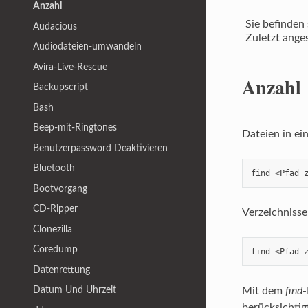
Anzahl
Sie befinden 
Audacious
Zuletzt ange
Audiodateien-umwandeln
Avira-Live-Rescue
Anzahl
Backupscript
Bash
Beep-mit-Ringtones
Dateien in ei
Benutzerpassword Deaktivieren
Bluetooth
find <Pfad 
Bootvorgang
CD-Ripper
Verzeichnisse
Clonezilla
Coredump
find <Pfad 
Datenrettung
Datum Und Uhrzeit
Mit dem
find
berücksichtig