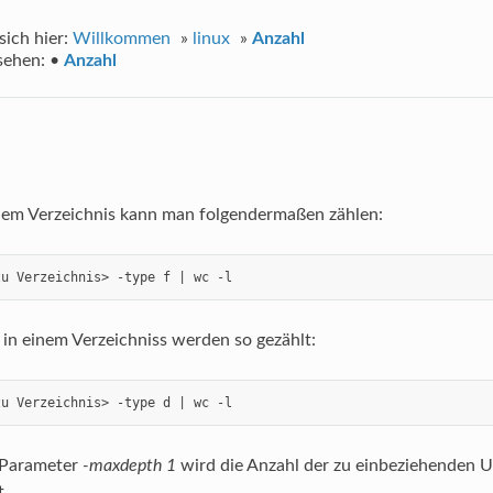
sich hier:
Willkommen
»
linux
»
Anzahl
sehen:
•
Anzahl
nem Verzeichnis kann man folgendermaßen zählen:
zu Verzeichnis> -type f | wc -l
 in einem Verzeichniss werden so gezählt:
zu Verzeichnis> -type d | wc -l
-Parameter
-maxdepth 1
wird die Anzahl der zu einbeziehenden 
t.