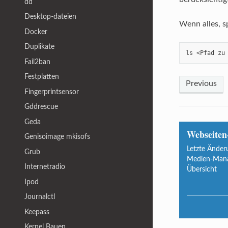
dd
Desktop-dateien
Wenn alles, s
Docker
Duplikate
ls <Pfad zu
Fail2ban
Festplatten
Previous
Fingerprintsensor
Gddrescue
Geda
Webseiten
Genisoimage mkisofs
Letzte Änder
Grub
Medien-Man
Internetradio
Übersicht
Ipod
Journalctl
Keepass
Kernel Bauen