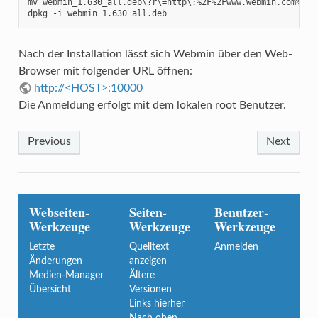
mv webmin_1.630_all.deb\?r\=http\:%2F%2Fwww.webmin.com%2Fdo
dpkg -i webmin_1.630_all.deb
Nach der Installation lässt sich Webmin über den Web-
Browser mit folgender
URL
öffnen:
http://<HOST>:10000
Die Anmeldung erfolgt mit dem lokalen root Benutzer.
Previous
Next
Webseiten-
Seiten-
Benutzer-
Werkzeuge
Werkzeuge
Werkzeuge
Letzte
Quelltext
Anmelden
Änderungen
anzeigen
Medien-Manager
Ältere
Übersicht
Versionen
Links hierher
Nach oben