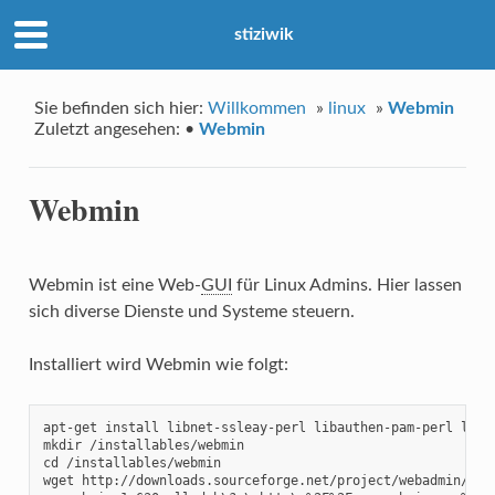
stiziwik
Sie befinden sich hier:
Willkommen
»
linux
»
Webmin
Zuletzt angesehen:
•
Webmin
Webmin
Webmin ist eine Web-
GUI
für Linux Admins. Hier lassen
sich diverse Dienste und Systeme steuern.
Installiert wird Webmin wie folgt:
apt-get install libnet-ssleay-perl libauthen-pam-perl libio
mkdir /installables/webmin

cd /installables/webmin

wget http://downloads.sourceforge.net/project/webadmin/web