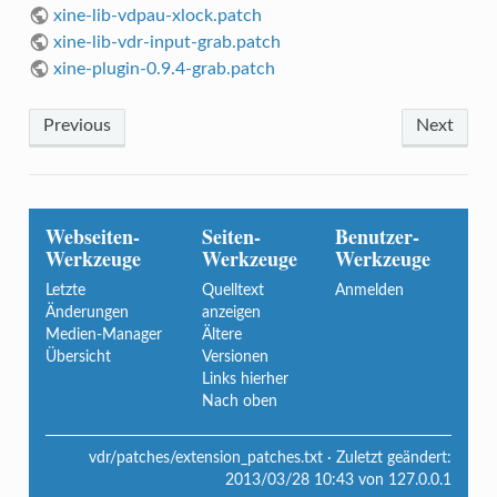
xine-lib-vdpau-xlock.patch
xine-lib-vdr-input-grab.patch
xine-plugin-0.9.4-grab.patch
Previous
Next
Webseiten-
Seiten-
Benutzer-
Werkzeuge
Werkzeuge
Werkzeuge
Letzte
Quelltext
Anmelden
Änderungen
anzeigen
Medien-Manager
Ältere
Übersicht
Versionen
Links hierher
Nach oben
vdr/patches/extension_patches.txt
· Zuletzt geändert:
2013/03/28 10:43
von
127.0.0.1