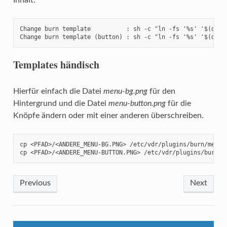
Change burn template          : sh -c "ln -fs '%s' '$(dirna
Change burn template (button) : sh -c "ln -fs '%s' '$(dirn
Templates händisch
Hierfür einfach die Datei
menu-bg.png
für den
Hintergrund und die Datei
menu-button.png
für die
Knöpfe ändern oder mit einer anderen überschreiben.
cp <PFAD>/<ANDERE_MENU-BG.PNG> /etc/vdr/plugins/burn/menu-b
cp <PFAD>/<ANDERE_MENU-BUTTON.PNG> /etc/vdr/plugins/burn/m
Previous
Next