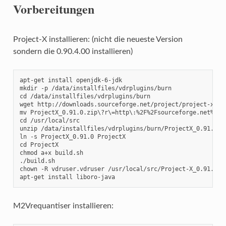
Vorbereitungen
Project-X installieren: (nicht die neueste Version
sondern die 0.90.4.00 installieren)
apt-get install openjdk-6-jdk

mkdir -p /data/installfiles/vdrplugins/burn

cd /data/installfiles/vdrplugins/burn

wget http://downloads.sourceforge.net/project/project-x/pr
mv ProjectX_0.91.0.zip\?r\=http\:%2F%2Fsourceforge.net%2Fpr
cd /usr/local/src

unzip /data/installfiles/vdrplugins/burn/ProjectX_0.91.0.zi
ln -s ProjectX_0.91.0 ProjectX

cd ProjectX

chmod a+x build.sh

./build.sh

chown -R vdruser.vdruser /usr/local/src/Project-X_0.91.0/

apt-get install liboro-java
M2Vrequantiser installieren: