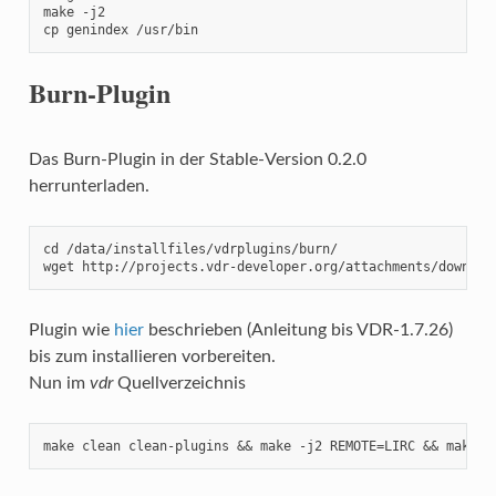
make -j2

cp genindex /usr/bin
Burn-Plugin
Das Burn-Plugin in der Stable-Version 0.2.0
herrunterladen.
cd /data/installfiles/vdrplugins/burn/

wget http://projects.vdr-developer.org/attachments/downloa
Plugin wie
hier
beschrieben (Anleitung bis VDR-1.7.26)
bis zum installieren vorbereiten.
Nun im
vdr
Quellverzeichnis
make clean clean-plugins && make -j2 REMOTE=LIRC && make -