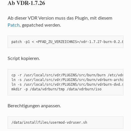
Ab VDR-1.7.26
Ab dieser VDR Version muss das Plugin, mit diesem
Patch
, gepatched werden.
patch -p1 < <PFAD_ZU_VERZEICHNIS>/vdr-1.7.27-burn-0.2.0.di
Script kopieren.
cp -r /usr/local/src/vdr/PLUGINS/src/burn/burn /etc/vdr/plu
ln -s /usr/local/src/vdr/PLUGINS/src/burn/vdrburn-archive.s
ln -s /usr/local/src/vdr/PLUGINS/src/burn/vdrburn-dvd.sh /u
mkdir -p /data/vdrburn/tmp /data/vdrburn/iso
Berechtigungen anpassen.
/data/installfiles/usermod-vdruser.sh