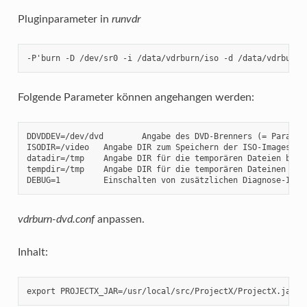
Pluginparameter in
runvdr
-P'burn -D /dev/sr0 -i /data/vdrburn/iso -d /data/vdrburn/
Folgende Parameter können angehangen werden:
DDVDDEV=/dev/dvd 	Angabe des DVD-Brenners (= Parameter -D --dvd=<DEV>)

ISODIR=/video 	Angabe DIR zum Speichern der ISO-Images (= Parameter -i <DIR> --iso=<DIR>)

datadir=/tmp 	Angabe DIR für die temporären Dateien beim Demuxen/Muxen/ISO-Erstellen (= Parameter -d <DIR> --datadir <DIR> )

tempdir=/tmp 	Angabe DIR für die temporären Dateinen beim Demuxen/Muxen/ISO-Erstellen (= Parameter -t <DIR> --tempdir <DIR> )

DEBUG=1 	Einschalten von zusätzlichen Diagnose-In
vdrburn-dvd.conf
anpassen.
Inhalt:
export PROJECTX_JAR=/usr/local/src/ProjectX/ProjectX.jar