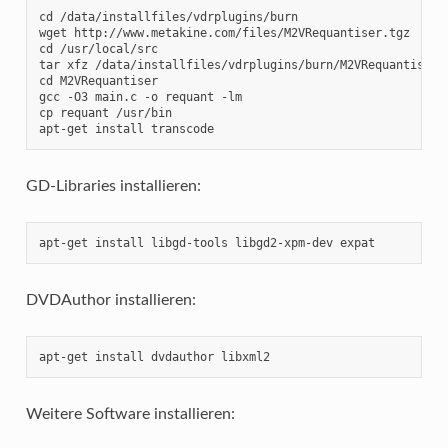
cd /data/installfiles/vdrplugins/burn

wget http://www.metakine.com/files/M2VRequantiser.tgz

cd /usr/local/src

tar xfz /data/installfiles/vdrplugins/burn/M2VRequantiser.t
cd M2VRequantiser

gcc -O3 main.c -o requant -lm

cp requant /usr/bin

apt-get install transcode
GD-Libraries installieren:
apt-get install libgd-tools libgd2-xpm-dev expat
DVDAuthor installieren:
apt-get install dvdauthor libxml2
Weitere Software installieren: