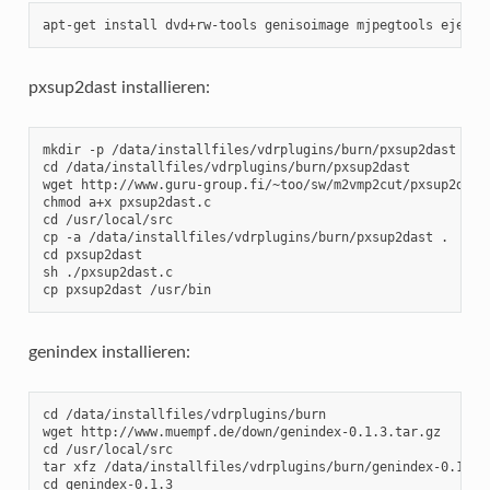
apt-get install dvd+rw-tools genisoimage mjpegtools eject 
pxsup2dast installieren:
mkdir -p /data/installfiles/vdrplugins/burn/pxsup2dast

cd /data/installfiles/vdrplugins/burn/pxsup2dast

wget http://www.guru-group.fi/~too/sw/m2vmp2cut/pxsup2dast.
chmod a+x pxsup2dast.c

cd /usr/local/src

cp -a /data/installfiles/vdrplugins/burn/pxsup2dast .

cd pxsup2dast

sh ./pxsup2dast.c

cp pxsup2dast /usr/bin
genindex installieren:
cd /data/installfiles/vdrplugins/burn

wget http://www.muempf.de/down/genindex-0.1.3.tar.gz

cd /usr/local/src

tar xfz /data/installfiles/vdrplugins/burn/genindex-0.1.3.t
cd genindex-0.1.3
