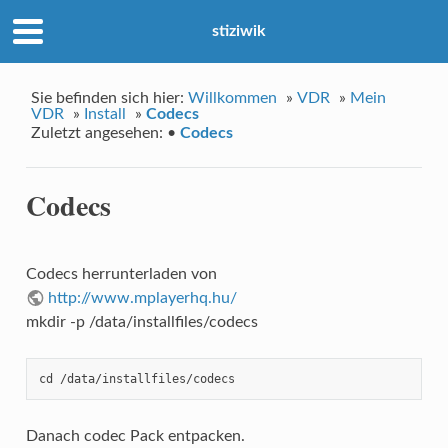
stiziwik
Sie befinden sich hier:
Willkommen
»
VDR
»
Mein
VDR
»
Install
»
Codecs
Zuletzt angesehen:
•
Codecs
Codecs
Codecs herrunterladen von
http://www.mplayerhq.hu/
mkdir -p /data/installfiles/codecs
cd /data/installfiles/codecs
Danach codec Pack entpacken.