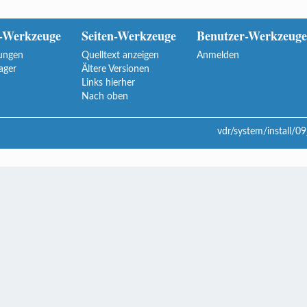
-Werkzeuge
Seiten-Werkzeuge
Benutzer-Werkzeuge
ungen
Quelltext anzeigen
Anmelden
ager
Ältere Versionen
Links hierher
Nach oben
vdr/system/install/09