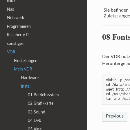
linux
Nas
Sie befinden 
Zuletzt ange
Netzwerk
Programieren
08 Font
Raspberry Pi
sonstiges
VDR
Der VDR nutzt
Einstellungen
Heruntergelade
Mein VDR
Hardware
mkdir -p /da
cd /data/ins
Install
wget http://
cd /usr/shar
01 Betriebsystem
tar xfz /da
02 Grafikkarte
03 Sound
Previous
04 Dvb
05 Xine