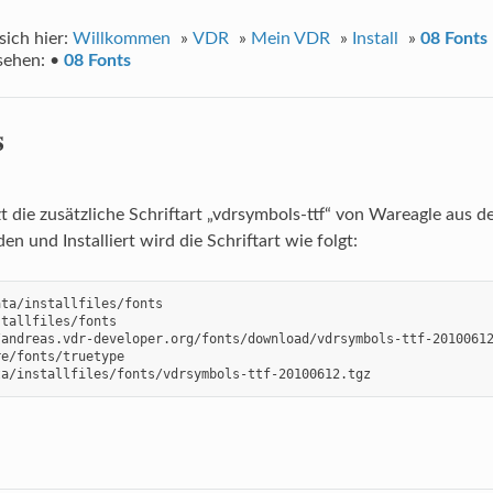
sich hier:
Willkommen
»
VDR
»
Mein VDR
»
Install
»
08 Fonts
sehen:
•
08 Fonts
s
 die zusätzliche Schriftart „vdrsymbols-ttf“ von Wareagle aus 
n und Installiert wird die Schriftart wie folgt:
ta/installfiles/fonts

tallfiles/fonts

andreas.vdr-developer.org/fonts/download/vdrsymbols-ttf-20100612
e/fonts/truetype

ta/installfiles/fonts/vdrsymbols-ttf-20100612.tgz