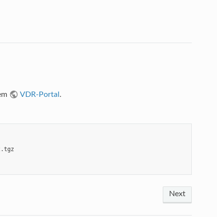
dem
VDR-Portal
.
.tgz

Next