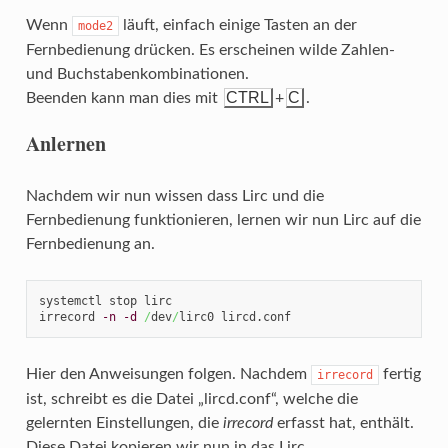
Wenn
läuft, einfach einige Tasten an der
mode2
Fernbedienung drücken. Es erscheinen wilde Zahlen-
und Buchstabenkombinationen.
CTRL
C
Beenden kann man dies mit
+
.
Anlernen
Nachdem wir nun wissen dass Lirc und die
Fernbedienung funktionieren, lernen wir nun Lirc auf die
Fernbedienung an.
systemctl stop lirc

irrecord 
-n
-d
/
dev
/
lirc0 lircd.conf
Hier den Anweisungen folgen. Nachdem
fertig
irrecord
ist, schreibt es die Datei „lircd.conf“, welche die
gelernten Einstellungen, die
irrecord
erfasst hat, enthält.
Diese Datei kopieren wir nun in das Lirc