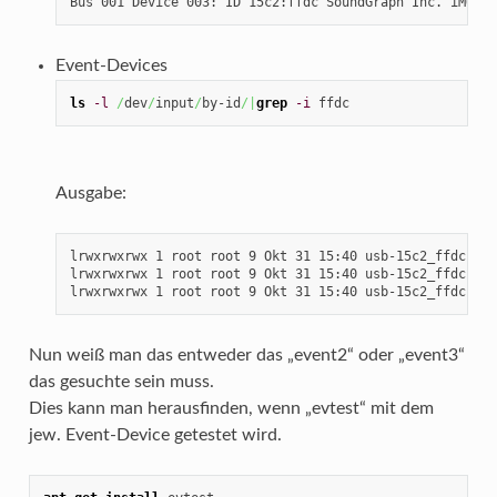
Bus 001 Device 003: ID 15c2:ffdc SoundGraph Inc. iMON P
Event-Devices
ls
-l
/
dev
/
input
/
by-id
/|
grep
-i
 ffdc
Ausgabe:
lrwxrwxrwx 1 root root 9 Okt 31 15:40 usb-15c2_ffdc-eve
lrwxrwxrwx 1 root root 9 Okt 31 15:40 usb-15c2_ffdc-eve
lrwxrwxrwx 1 root root 9 Okt 31 15:40 usb-15c2_ffdc-mou
Nun weiß man das entweder das „event2“ oder „event3“
das gesuchte sein muss.
Dies kann man herausfinden, wenn „evtest“ mit dem
jew. Event-Device getestet wird.