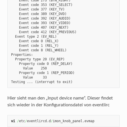
    Event code 273 (BTN_RIGHT)

    Event code 353 (KEY_SELECT)

    Event code 377 (KEY_TV)

    Event code 389 (KEY_DVD)

    Event code 392 (KEY_AUDIO)

    Event code 393 (KEY_VIDEO)

    Event code 407 (KEY_NEXT)

    Event code 412 (KEY_PREVIOUS)

  Event type 2 (EV_REL)

    Event code 0 (REL_X)

    Event code 1 (REL_Y)

    Event code 8 (REL_WHEEL)

Properties:

  Property type 20 (EV_REP)

    Property code 0 (REP_DELAY)

      Value    250

    Property code 1 (REP_PERIOD)

      Value     33

Testing ... (interrupt to exit)
Hier sieht man den „Input device name“. Dieser findet
sich wieder in der Konfigurationsdatei von eventlirc
vi
/
etc
/
eventlircd.d
/
imon_knob_panel.evmap