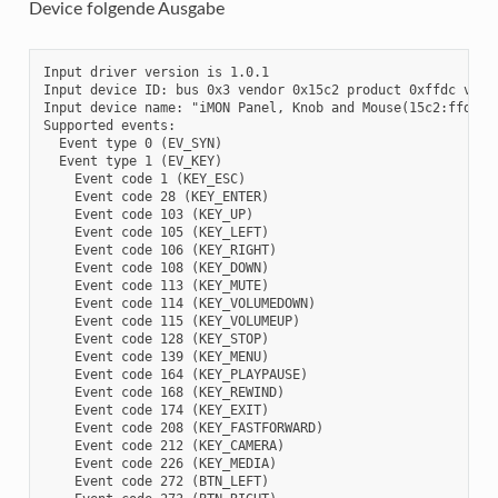
Device folgende Ausgabe
Input driver version is 1.0.1

Input device ID: bus 0x3 vendor 0x15c2 product 0xffdc versi
Input device name: "iMON Panel, Knob and Mouse(15c2:ffdc)"

Supported events:

  Event type 0 (EV_SYN)

  Event type 1 (EV_KEY)

    Event code 1 (KEY_ESC)

    Event code 28 (KEY_ENTER)

    Event code 103 (KEY_UP)

    Event code 105 (KEY_LEFT)

    Event code 106 (KEY_RIGHT)

    Event code 108 (KEY_DOWN)

    Event code 113 (KEY_MUTE)

    Event code 114 (KEY_VOLUMEDOWN)

    Event code 115 (KEY_VOLUMEUP)

    Event code 128 (KEY_STOP)

    Event code 139 (KEY_MENU)

    Event code 164 (KEY_PLAYPAUSE)

    Event code 168 (KEY_REWIND)

    Event code 174 (KEY_EXIT)

    Event code 208 (KEY_FASTFORWARD)

    Event code 212 (KEY_CAMERA)

    Event code 226 (KEY_MEDIA)

    Event code 272 (BTN_LEFT)
