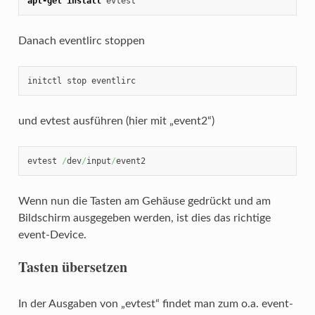
apt-get install
 evtest
Danach eventlirc stoppen
initctl stop eventlirc
und evtest ausführen (hier mit „event2“)
evtest 
/
dev
/
input
/
event2
Wenn nun die Tasten am Gehäuse gedrückt und am
Bildschirm ausgegeben werden, ist dies das richtige
event-Device.
Tasten übersetzen
In der Ausgaben von „evtest“ findet man zum o.a. event-