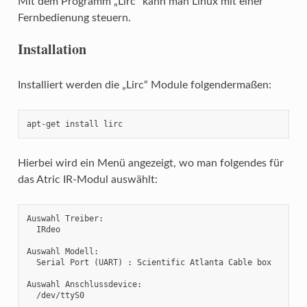
Mit dem Programm „Lirc“ kann man Linux mit einer
Fernbedienung steuern.
Installation
Installiert werden die „Lirc“ Module folgendermaßen:
apt-get install lirc
Hierbei wird ein Menü angezeigt, wo man folgendes für
das Atric IR-Modul auswählt:
Auswahl Treiber:

  IRdeo

Auswahl Modell:

  Serial Port (UART) : Scientific Atlanta Cable box

Auswahl Anschlussdevice:

  /dev/ttyS0