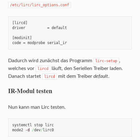
/etc/lirc/lirc_options.conf
[lircd]

driver          = default

[modinit]

code = modprobe serial_ir
Dadurch wird zunächst das Programm
,
lirc-setup
welches vor
läuft, den Seriellen Treiber laden.
lircd
Danach startet
mit dem Treiber
default
.
lircd
IR-Modul testen
Nun kann man Lirc testen.
systemctl stop lirc

mode2 
-d
/
dev
/
lirc0