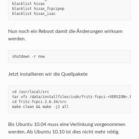
blacklist hisax

blacklist hisax_fcpcipnp

blacklist hisax_isac
Nun noch ein Reboot damit die Änderungen wirksam
werden.
shutdown -r now
Jetzt installieren wir die Quellpakete
cd /usr/local/src

tar xfz /data/installfiles/isdn/fritz-fcpci-<VERSION>.tar.b
cd fritz-fcpci-2.6.34/src

make clean && make -j2 all
Bis Ubuntu 10.04 muss eine Verlinkung vorgenommen
werden. Ab Ubuntu 10.10 ist dies nicht mehr nötig.