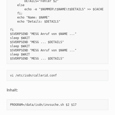
        DETAILS="Fehler $2"

    else

        echo -e "$NUMMER\t$NAME\t$DETAILS" >> $CACHE

    fi;

    echo "Name: $NAME"

    echo "Details: $DETAILS"

fi

$SVDRPSEND "MESG Anruf von $NAME ..."

sleep $WAIT

$SVDRPSEND "MESG ... $DETAILS"

sleep $WAIT

$SVDRPSEND "MESG Anruf von $NAME ..."

sleep $WAIT

$SVDRPSEND "MESG ... $DETAILS"
vi /etc/isdn/callerid.conf
Inhalt:
PROGRAM=/data/isdn/invsuche.sh $2 $17