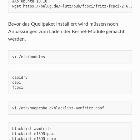
#Ab Ubuntu 10.10

wget https://belug.de/~lutz/pub/fcpci/fritz-fcpci-2.6.34.t
Bevor das Quellpaket installiert wird müssen noch
Anpassungen zum Laden der Kernel-Module gemacht
werden.
vi /etc/modules
capidrv

capi

fcpci
vi /etc/modprobe.d/blacklist-avmfritz.conf
blacklist avmfritz

blacklist mISDNipac

blacklist mISDN_core
