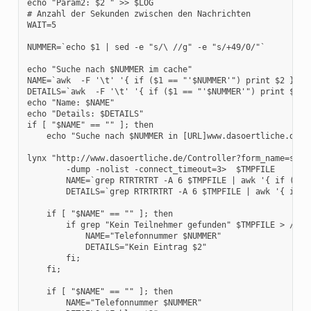
echo "Param2: $2 " >> $LOG

# Anzahl der Sekunden zwischen den Nachrichten

WAIT=5

NUMMER=`echo $1 | sed -e "s/\ //g" -e "s/+49/0/"`

echo "Suche nach $NUMMER im cache"

NAME=`awk  -F '\t' '{ if ($1 == "'$NUMMER'") print $2 }' $C
DETAILS=`awk  -F '\t' '{ if ($1 == "'$NUMMER'") print $3 }'
echo "Name: $NAME"

echo "Details: $DETAILS"

if [ "$NAME" == "" ]; then

    echo "Suche nach $NUMMER in [URL]www.dasoertliche.de[/U
lynx "http://www.dasoertliche.de/Controller?form_name=searc
        -dump -nolist -connect_timeout=3>  $TMPFILE

        NAME=`grep RTRTRTRT -A 6 $TMPFILE | awk '{ if (FNR
        DETAILS=`grep RTRTRTRT -A 6 $TMPFILE | awk '{ if (
    if [ "$NAME" == "" ]; then

        if grep "Kein Teilnehmer gefunden" $TMPFILE > /dev/
            NAME="Telefonnummer $NUMMER"

            DETAILS="Kein Eintrag $2"

        fi;

    fi;

    if [ "$NAME" == "" ]; then

        NAME="Telefonnummer $NUMMER"
