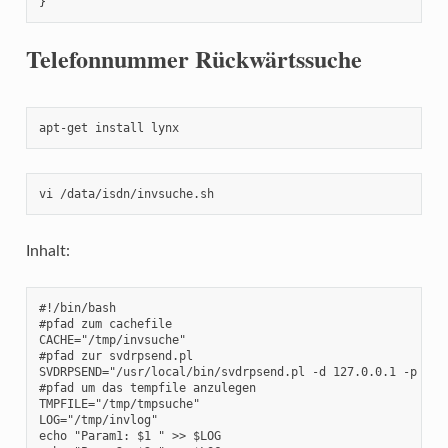
}
Telefonnummer Rückwärtssuche
apt-get install lynx
vi /data/isdn/invsuche.sh
Inhalt:
#!/bin/bash

#pfad zum cachefile

CACHE="/tmp/invsuche"

#pfad zur svdrpsend.pl

SVDRPSEND="/usr/local/bin/svdrpsend.pl -d 127.0.0.1 -p 6419
#pfad um das tempfile anzulegen

TMPFILE="/tmp/tmpsuche"

LOG="/tmp/invlog"

echo "Param1: $1 " >> $LOG
