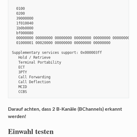
  0100

  0200

  39000000

  1f010040

  1b0b0000

  bf000080

  00000000 00000000 00000000 00000000 00000000 00000000

  01000001 00020000 00000000 00000000 00000000

Supplementary services support: 0x000003ff

   Hold / Retrieve

   Terminal Portability

   ECT

   3PTY

   Call Forwarding

   Call Deflection

   MCID

   CCBS
Darauf achten, dass 2 B-Kanäle (BChannels) erkannt
werden!
Einwahl testen