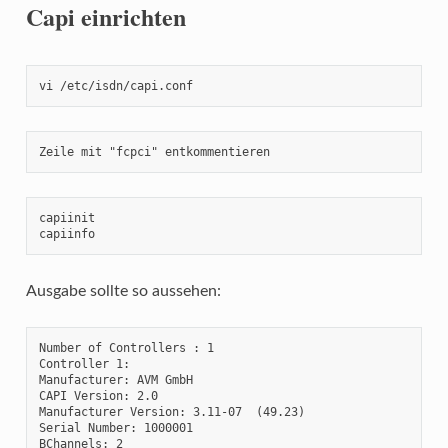
Capi einrichten
vi /etc/isdn/capi.conf
Zeile mit "fcpci" entkommentieren
capiinit

capiinfo
Ausgabe sollte so aussehen:
Number of Controllers : 1

Controller 1:

Manufacturer: AVM GmbH

CAPI Version: 2.0

Manufacturer Version: 3.11-07  (49.23)

Serial Number: 1000001

BChannels: 2
