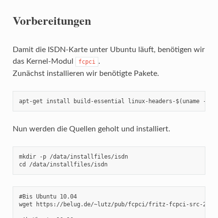
Vorbereitungen
Damit die ISDN-Karte unter Ubuntu läuft, benötigen wir
das Kernel-Modul
.
fcpci
Zunächst installieren wir benötigte Pakete.
apt-get install build-essential linux-headers-$(uname -r) 
Nun werden die Quellen geholt und installiert.
mkdir -p /data/installfiles/isdn

cd /data/installfiles/isdn
#Bis Ubuntu 10.04

wget https://belug.de/~lutz/pub/fcpci/fritz-fcpci-src-2.6.3