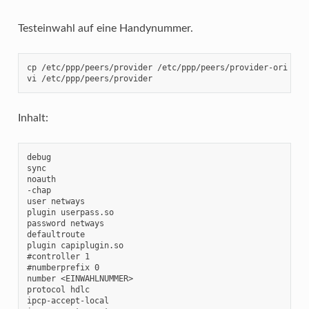
Testeinwahl auf eine Handynummer.
cp /etc/ppp/peers/provider /etc/ppp/peers/provider-ori

vi /etc/ppp/peers/provider
Inhalt:
debug

sync

noauth

-chap

user netways

plugin userpass.so

password netways

defaultroute

plugin capiplugin.so

#controller 1

#numberprefix 0

number <EINWAHLNUMMER>

protocol hdlc

ipcp-accept-local
