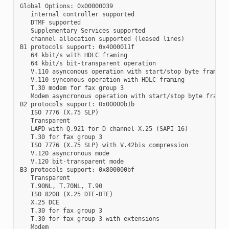
Global Options: 0x00000039

   internal controller supported

   DTMF supported

   Supplementary Services supported

   channel allocation supported (leased lines)

B1 protocols support: 0x4000011f

   64 kbit/s with HDLC framing

   64 kbit/s bit-transparent operation

   V.110 asynconous operation with start/stop byte framing

   V.110 synconous operation with HDLC framing

   T.30 modem for fax group 3

   Modem asyncronous operation with start/stop byte framing
B2 protocols support: 0x00000b1b

   ISO 7776 (X.75 SLP)

   Transparent

   LAPD with Q.921 for D channel X.25 (SAPI 16)

   T.30 for fax group 3

   ISO 7776 (X.75 SLP) with V.42bis compression

   V.120 asyncronous mode

   V.120 bit-transparent mode

B3 protocols support: 0x800000bf

   Transparent

   T.90NL, T.70NL, T.90

   ISO 8208 (X.25 DTE-DTE)

   X.25 DCE

   T.30 for fax group 3

   T.30 for fax group 3 with extensions

   Modem
