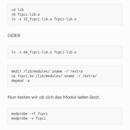
cd lib

rm fcpci-lib.o 

ln -s 32_fcpci-lib.o fcpci-lib.o
ODER
ln -s 64_fcpci-lib.o fcpci-lib.o
mkdir /lib/modules/`uname -r`/extra

cp fcpci.ko /lib/modules/`uname -r`/extra/

depmod -a
Nun testen wir ob sich das Modul laden lässt.
modprobe -rf fcpci

modprobe -v fcpci