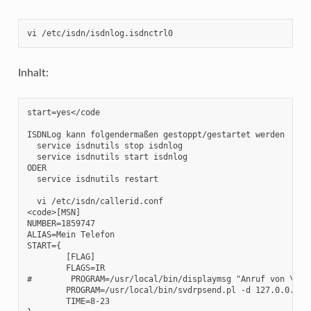
vi /etc/isdn/isdnlog.isdnctrl0
Inhalt:
start=yes</code

ISDNLog kann folgendermaßen gestoppt/gestartet werden

  service isdnutils stop isdnlog

  service isdnutils start isdnlog

ODER

  service isdnutils restart

  vi /etc/isdn/callerid.conf

<code>[MSN]

NUMBER=1859747

ALIAS=Mein Telefon

START={

        [FLAG]

        FLAGS=IR

#        PROGRAM=/usr/local/bin/displaymsg "Anruf von \"\$2
        PROGRAM=/usr/local/bin/svdrpsend.pl -d 127.0.0.1 -p
        TIME=8-23
