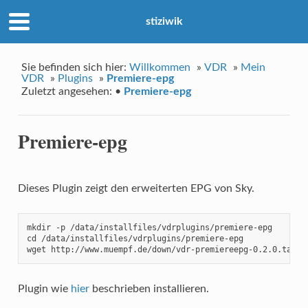
stiziwik
Sie befinden sich hier:
Willkommen
»
VDR
»
Mein
VDR
»
Plugins
»
Premiere-epg
Zuletzt angesehen:
•
Premiere-epg
Premiere-epg
Dieses Plugin zeigt den erweiterten EPG von Sky.
mkdir -p /data/installfiles/vdrplugins/premiere-epg

cd /data/installfiles/vdrplugins/premiere-epg

wget http://www.muempf.de/down/vdr-premiereepg-0.2.0.tar.g
Plugin wie
hier
beschrieben installieren.