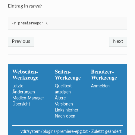
Eintrag in
runvdr
-P'premiereepg' \
Previous
Next
Webseiten-
Seiten-
Benutzer-
Werkzeuge
Werkzeuge
Werkzeuge
Letzte
Quelltext
Anmelden
Änderungen
anzeigen
Medien-Manager
Ältere
Übersicht
Versionen
Links hierher
Nach oben
vdr/system/plugins/premiere-epg.txt
· Zuletzt geändert: