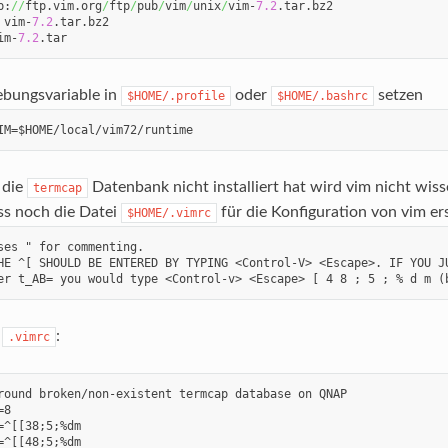
p:
//
ftp.vim.org
/
ftp
/
pub
/
vim
/
unix
/
vim-
7.2
 vim-
7.2
im-
7.2
.tar
bungsvariable in
oder
setzen
$HOME/.profile
$HOME/.bashrc
IM=$HOME/local/vim72/runtime
die
Datenbank nicht installiert hat wird vim nicht wiss
termcap
s noch die Datei
für die Konfiguration von vim er
$HOME/.vimrc
ses " for commenting.

HE ^[ SHOULD BE ENTERED BY TYPING <Control-V> <Escape>. IF YOU J
er t_AB= you would type <Control-v> <Escape> [ 4 8 ; 5 ; % d m (
n
:
.vimrc
round broken/non-existent termcap database on QNAP

8

=^[[38;5;%dm

=^[[48;5;%dm
