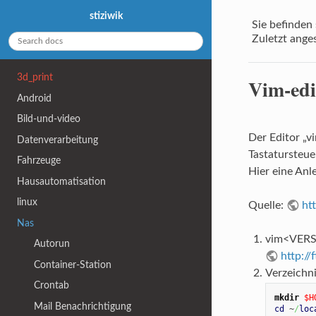
stiziwik
Sie befinden 
Zuletzt ange
3d_print
Vim-edi
Android
Bild-und-video
Der Editor „v
Datenverarbeitung
Tastatursteue
Fahrzeuge
Hier eine Anl
Hausautomatisation
linux
Quelle:
ht
Nas
vim<VERSI
Autorun
http://
Container-Station
Verzeichn
Crontab
mkdir
$H
Mail Benachrichtigung
cd
 ~
/
loc