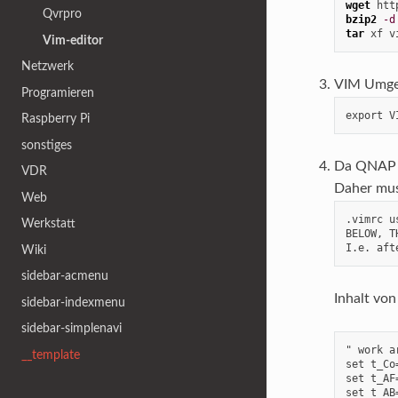
wget
 htt
Qvrpro
bzip2
-d
tar
 xf v
Vim-editor
Netzwerk
VIM Umge
Programieren
export V
Raspberry Pi
sonstiges
Da QNAP 
VDR
Daher mus
Web
.vimrc u
Werkstatt
BELOW, T
I.e. aft
Wiki
sidebar-acmenu
Inhalt vo
sidebar-indexmenu
sidebar-simplenavi
" work a
__template
set t_Co=
set t_AF
set t_AB