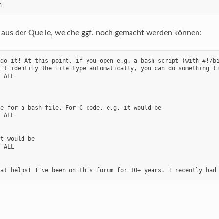
n
 aus der Quelle, welche ggf. noch gemacht werden können:
 do it! At this point, if you open e.g. a bash script (with #!/bi
't identify the file type automatically, you can do something li
 ALL

e for a bash file. For C code, e.g. it would be

 ALL



t would be

 ALL

  

hat helps! I've been on this forum for 10+ years. I recently had