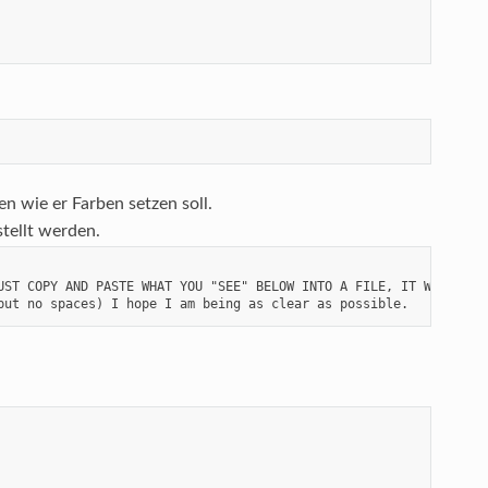
en wie er Farben setzen soll.
stellt werden.
UST COPY AND PASTE WHAT YOU "SEE" BELOW INTO A FILE, IT WONT WORK
but no spaces) I hope I am being as clear as possible.