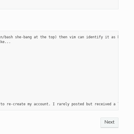
n/bash she-bang at the top) then vim can identify it as bash, an
ke...

 to re-create my account. I rarely posted but received a lot of 
Next