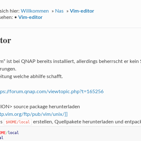
sich hier:
Willkommen
»
Nas
»
Vim-editor
sehen:
•
Vim-editor
tor
im“ ist bei QNAP bereits installiert, allerdings beherrscht er ke
rungen.
eitung welche abhilfe schafft.
tps://forum.qnap.com/viewtopic.php?t=165256
ON> source package herunterladen
ftp.vim.org/ftp/pub/vim/unix/]]
is
erstellen, Quellpakete herunterladen und entpac
$HOME/local
OME
/
local
al