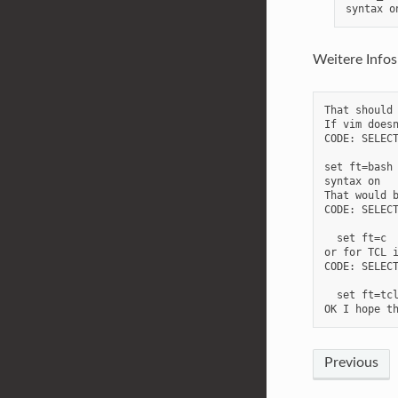
syntax o
Weitere Infos
That should
If vim doesn
CODE: SELECT
set ft=bash

syntax on

That would b
CODE: SELECT
  set ft=c  
or for TCL i
CODE: SELECT
  set ft=tcl
OK I hope t
Previous