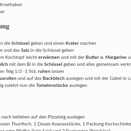
 Knethaken
er
ung
in die
Schüssel
geben und einen
Krater
machen
er
und das
Salz
in die Schüssel geben
im Kochtopf leicht
erwärmen
und mit der
Butter o. Margarine
u
ilch
mit dem
Ei
in die
Schüssel
geben und alles gemeinsam verk
en Teig 1/2 -1 Std.
ruhen
lassen
usrollen
und auf das
Backblech
auslegen und mit der Gabel in 
ig zuletzt nun die
Tomatenstücke
auslegen
 nach belieben auf den Pizzateig auslegen
 Dosen Thunfisch, 1 Dosen Ananasstücke, 1 Packung Kochschinke