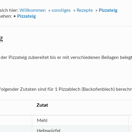
sich hier:
Willkommen
»
sonstiges
»
Rezepte
»
Pizzateig
sehen:
•
Pizzateig
g
 der Pizzateig zubereitet bis er mit verschiedenen Beilagen bele
olgender Zutaten sind für 1 Pizzablech (Backofenblech) berechn
Zutat
Mehl
Hefewürfel