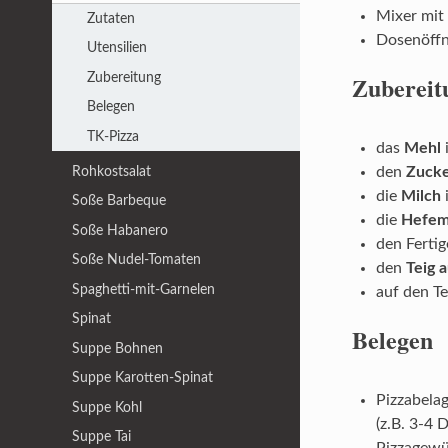
Mixer mit
Zutaten
Dosenöffn
Utensilien
Zubereitung
Zubereit
Belegen
TK-Pizza
das
Mehl
Rohkostsalat
den
Zuck
die
Milch
Soße Barbeque
die
Hefem
Soße Habanero
den Fertig
Soße Nudel-Tomaten
den
Teig
a
Spaghetti-mit-Garnelen
auf den Te
Spinat
Belegen
Suppe Bohnen
Suppe Karotten-Spinat
Pizzabelag
Suppe Kohl
(z.B. 3-4
Suppe Tai