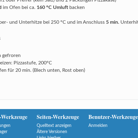
z oder Pfeffer (kein Salz) und 2 Packungen Pizzakäse)
d
im Ofen bei ca.
160 °C Umluft
backen
er- und Unterhitze bei 250 °C und im Anschluss
5 min.
Unterhit
a
h gefroren
eizen: Pizzastufe, 200°C
fen für 20 min. (Blech unten, Rost oben)
-Werkzeuge
Seiten-Werkzeuge
Benutzer-Werkzeuge
ungen
Quelltext anzeigen
Anmelden
ager
Ältere Versionen
Links hierher