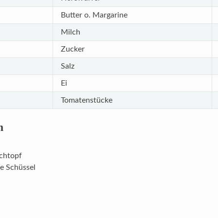
Butter o. Margarine
Milch
Zucker
Salz
Ei
Tomatenstücke
n
ochtopf
ße Schüssel