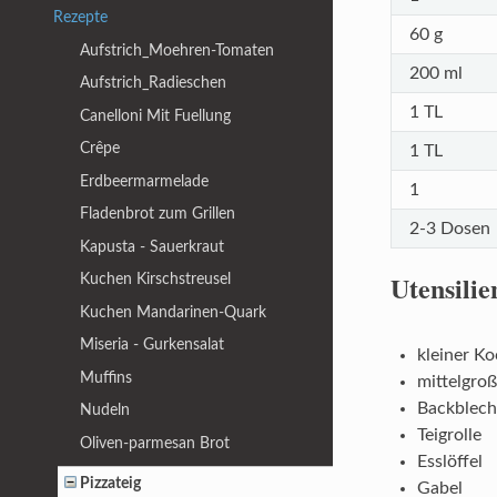
Rezepte
60 g
Aufstrich_Moehren-Tomaten
200 ml
Aufstrich_Radieschen
1 TL
Canelloni Mit Fuellung
Crêpe
1 TL
Erdbeermarmelade
1
Fladenbrot zum Grillen
2-3 Dosen
Kapusta - Sauerkraut
Utensilie
Kuchen Kirschstreusel
Kuchen Mandarinen-Quark
Miseria - Gurkensalat
kleiner K
Muffins
mittelgro
Backblech
Nudeln
Teigrolle
Oliven-parmesan Brot
Esslöffel
Pizzateig
Gabel