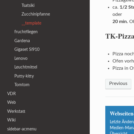
Pizzagewür
Tsatsiki
ca.
1/2 St
oder
Zucchinipfanne
20 min.
Ob
__template
fruchtfliegen
TK-Pizz
Gardena
Gigaset Sl910
Pizza noc
Lenovo
Ofen vorh
Leuchtmittel
Pizza in O
Putty-kitty
Previous
Tomtom
VDR
Web
Werkstatt
Webseiten
Wiki
Letzte Änder
Medien-Man
sidebar-acmenu
Übersicht