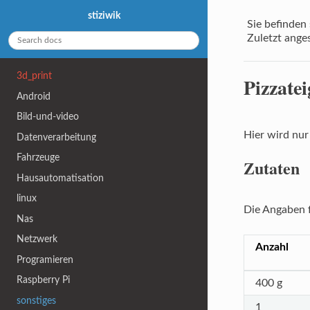
stiziwik
Sie befinden 
Zuletzt ange
3d_print
Pizzatei
Android
Bild-und-video
Hier wird nur
Datenverarbeitung
Fahrzeuge
Zutaten
Hausautomatisation
linux
Die Angaben f
Nas
Netzwerk
Anzahl
Programieren
Raspberry Pi
400 g
sonstiges
1