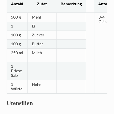
Anzahl
Zutat
Bemerkung
Anzahl
500 g
Mehl
3-4
Gläser
1
Ei
100 g
Zucker
100 g
Butter
250 ml
Milch
1
Priese
Salz
1
Hefe
Würfel
Utensilien