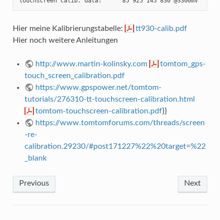
touchscreen calib. data:      85 925 145 830 @3300mV
Hier meine Kalibrierungstabelle:
tt930-calib.pdf
Hier noch weitere Anleitungen
http://www.martin-kolinsky.com
tomtom_gps-
touch_screen_calibration.pdf
https://www.gpspower.net/tomtom-
tutorials/276310-tt-touchscreen-calibration.html
tomtom-touchscreen-calibration.pdf
}}
https://www.tomtomforums.com/threads/screen
-re-
calibration.29230/#post171227%22%20target=%22
_blank
Previous
Next