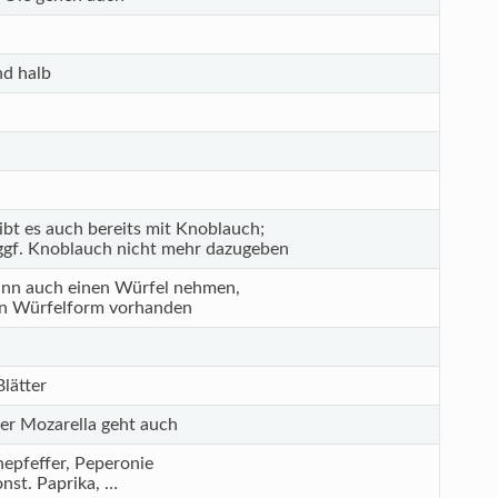
nd halb
ibt es auch bereits mit Knoblauch;
ggf. Knoblauch nicht mehr dazugeben
nn auch einen Würfel nehmen,
n Würfelform vorhanden
lätter
er Mozarella geht auch
epfeffer, Peperonie
onst. Paprika, …