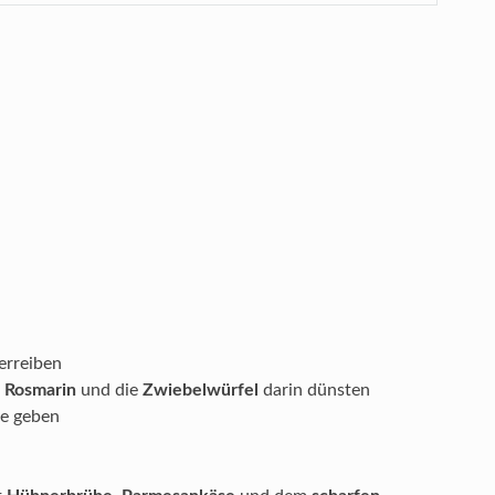
erreiben
n
Rosmarin
und die
Zwiebelwürfel
darin dünsten
ne geben