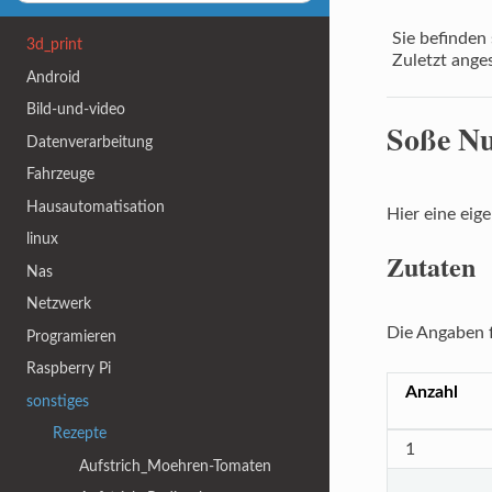
Sie befinden 
3d_print
Zuletzt ange
Android
Bild-und-video
Soße N
Datenverarbeitung
Fahrzeuge
Hausautomatisation
Hier eine eig
linux
Zutaten
Nas
Netzwerk
Die Angaben f
Programieren
Raspberry Pi
Anzahl
sonstiges
Rezepte
1
Aufstrich_Moehren-Tomaten