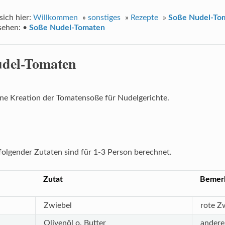
sich hier:
Willkommen
»
sonstiges
»
Rezepte
»
Soße Nudel-To
sehen:
•
Soße Nudel-Tomaten
udel-Tomaten
ene Kreation der Tomatensoße für Nudelgerichte.
olgender Zutaten sind für 1-3 Person berechnet.
Zutat
Bemer
Zwiebel
rote Z
Olivenöl o. Butter
andere