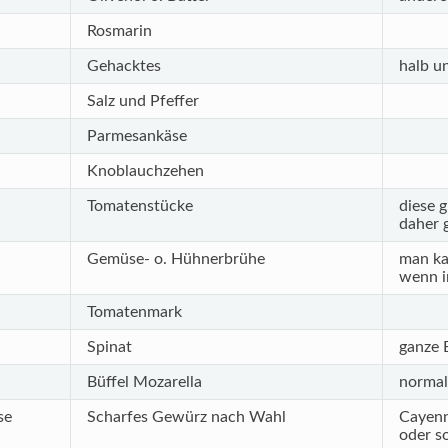
Rosmarin
Gehacktes
halb u
Salz und Pfeffer
Parmesankäse
Knoblauchzehen
Tomatenstücke
diese g
daher 
Gemüse- o. Hühnerbrühe
man ka
wenn i
Tomatenmark
Spinat
ganze B
Büffel Mozarella
normal
se
Scharfes Gewürz nach Wahl
Cayenn
oder s