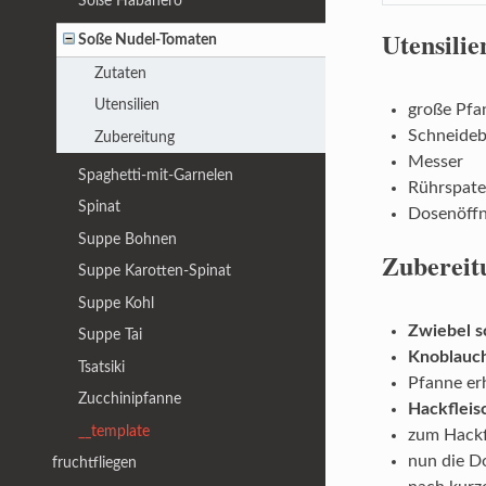
Soße Habanero
Utensilie
Soße Nudel-Tomaten
Zutaten
Utensilien
große Pfa
Schneideb
Zubereitung
Messer
Spaghetti-mit-Garnelen
Rührspate
Spinat
Dosenöffn
Suppe Bohnen
Zubereit
Suppe Karotten-Spinat
Suppe Kohl
Zwiebel s
Suppe Tai
Knoblauc
Tsatsiki
Pfanne er
Zucchinipfanne
Hackfleis
__template
zum Hackf
nun die D
fruchtfliegen