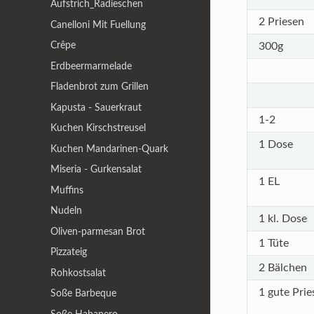
Aufstrich_Radieschen
2 Priesen
Canelloni Mit Fuellung
Crêpe
300g
Erdbeermarmelade
Fladenbrot zum Grillen
Kapusta - Sauerkraut
1-2
Kuchen Kirschstreusel
1 Dose
Kuchen Mandarinen-Quark
Miseria - Gurkensalat
1 EL
Muffins
Nudeln
1 kl. Dose
Oliven-parmesan Brot
1 Tüte
Pizzateig
2 Bälchen
Rohkostsalat
1 gute Prie
Soße Barbeque