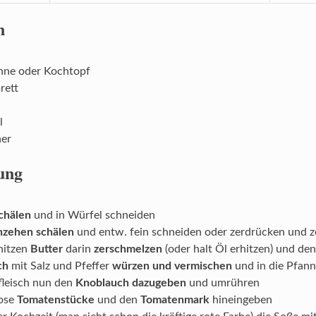
n
nne oder Kochtopf
rett
l
er
ung
chälen
und in Würfel schneiden
hzehen schälen
und entw. fein schneiden oder zerdrücken und z
hitzen
Butter
darin
zerschmelzen
(oder halt Öl erhitzen) und de
ch
mit Salz und Pfeffer
würzen und vermischen
und in die Pfan
leisch nun den
Knoblauch dazugeben
und umrühren
ose
Tomatenstücke
und den
Tomatenmark
hineingeben