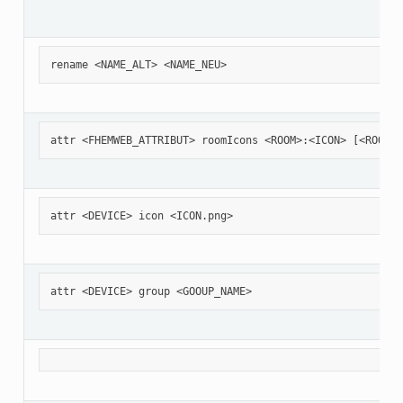
rename <NAME_ALT> <NAME_NEU>
attr <FHEMWEB_ATTRIBUT> roomIcons <ROOM>:<ICON> [<ROOM>:
attr <DEVICE> icon <ICON.png>
attr <DEVICE> group <GOOUP_NAME>