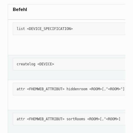
Befehl
list <DEVICE_SPECIFICATION>
createlog <DEVICE>
attr <FHEMWEB_ATTRIBUT> hiddenroom <ROOM>[,"<ROOM>"]
attr <FHEMWEB_ATTRIBUT> sortRooms <ROOM>[,"<ROOM>]