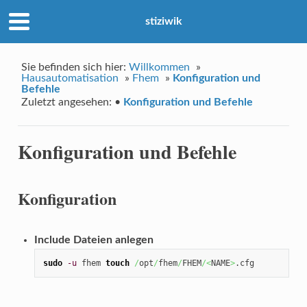
stiziwik
Sie befinden sich hier:
Willkommen
»
Hausautomatisation
»
Fhem
»
Konfiguration und
Befehle
Zuletzt angesehen:
•
Konfiguration und Befehle
Konfiguration und Befehle
Konfiguration
Include Dateien anlegen
sudo
-u
 fhem 
touch
/
opt
/
fhem
/
FHEM
/<
NAME
>
.cfg