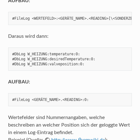
AUFBAU:
#FileLog <WERTEFELD>:<GERÄTE_NAME>.<READING>[\<SONDERZEICH
Daraus wird dann:
#DbLog W_HEIZUNG:temperature:0:

#DbLog W_HEIZUNG:desiredTemperature:0:

#DbLog W_HEIZUNG:valveposition:0:
AUFBAU:
#FileLog <GERÄTE_NAME>.<READING>:0:
Wertefelder sind Nummernangaben, welche
beschreiben an welcher Position sich der geloggte Wert
in einem Log-Eintrag befindet.
Beispiel (Quelle:
http://www.fhemwiki.de
):