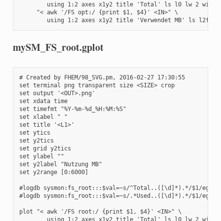
	using 1:2 axes x1y2 title 'Total' ls l0 lw 2 with steps,\

     "< awk '/FS opt:/ {print $1, $4}' <IN>" \

	using 1:2 axes x1y2 title 'Verwendet MB' ls l2fill
mySM_FS_root.gplot
# Created by FHEM/98_SVG.pm, 2016-02-27 17:30:55

set terminal png transparent size <SIZE> crop

set output '<OUT>.png'

set xdata time

set timefmt "%Y-%m-%d_%H:%M:%S"

set xlabel " "

set title '<L1>'

set ytics 

set y2tics 

set grid y2tics

set ylabel ""

set y2label "Nutzung MB"

set y2range [0:6000]

#logdb sysmon:fs_root:::$val=~s/^Total..([\d]*).*/$1/eg

#logdb sysmon:fs_root:::$val=~s/.*Used..([\d]*).*/$1/eg

plot "< awk '/FS root:/ {print $1, $4}' <IN>" \

	using 1:2 axes x1y2 title 'Total' ls l0 lw 2 with steps,\
