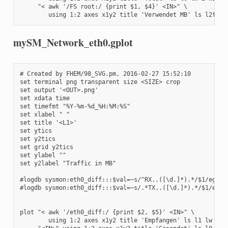
     "< awk '/FS root:/ {print $1, $4}' <IN>" \

	using 1:2 axes x1y2 title 'Verwendet MB' ls l2fill
mySM_Network_eth0.gplot
# Created by FHEM/98_SVG.pm, 2016-02-27 15:52:10

set terminal png transparent size <SIZE> crop

set output '<OUT>.png'

set xdata time

set timefmt "%Y-%m-%d_%H:%M:%S"

set xlabel " "

set title '<L1>'

set ytics 

set y2tics 

set grid y2tics

set ylabel ""

set y2label "Traffic in MB"

#logdb sysmon:eth0_diff:::$val=~s/^RX..([\d.]*).*/$1/eg

#logdb sysmon:eth0_diff:::$val=~s/.*TX..([\d.]*).*/$1/eg

plot "< awk '/eth0_diff:/ {print $2, $5}' <IN>" \

	using 1:2 axes x1y2 title 'Empfangen' ls l1 lw 2 with lines,\
