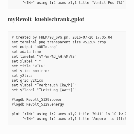
     "<IN>" using 1:2 axes x1y1 title 'Ventil Pos (%)' ls 
myRevolt_kuehlschrank.gplot
# Created by FHEM/98_SVG.pm, 2016-07-20 17:05:04

set terminal png transparent size <SIZE> crop

set output '<OUT>.png'

set xdata time

set timefmt "%Y-%m-%d_%H:%M:%S"

set xlabel " "

set title '<TL>'

set ytics nomirror

set y2tics 

set grid y2tics

set ylabel "“Verbrauch [kW/h]”"

set y2label "“Leistung [Watt]”"

#logdb Revolt_5129:power

#logdb Revolt_5129:energy

plot "<IN>" using 1:2 axes x1y2 title 'Watt' ls l0 lw 0.5 w
     "<IN>" using 1:2 axes x1y1 title 'Ampere' ls l1fill l