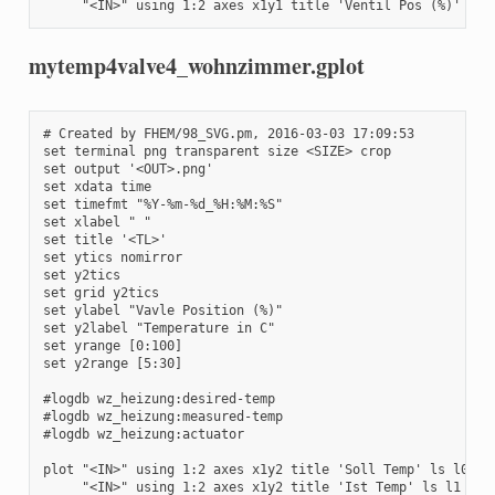
     "<IN>" using 1:2 axes x1y1 title 'Ventil Pos (%)' ls 
mytemp4valve4_wohnzimmer.gplot
# Created by FHEM/98_SVG.pm, 2016-03-03 17:09:53

set terminal png transparent size <SIZE> crop

set output '<OUT>.png'

set xdata time

set timefmt "%Y-%m-%d_%H:%M:%S"

set xlabel " "

set title '<TL>'

set ytics nomirror

set y2tics 

set grid y2tics

set ylabel "Vavle Position (%)"

set y2label "Temperature in C"

set yrange [0:100]

set y2range [5:30]

#logdb wz_heizung:desired-temp

#logdb wz_heizung:measured-temp

#logdb wz_heizung:actuator

plot "<IN>" using 1:2 axes x1y2 title 'Soll Temp' ls l0 lw 
     "<IN>" using 1:2 axes x1y2 title 'Ist Temp' ls l1 lw 1