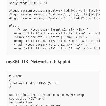
set y2range [0.00:3.65]

#logdb sysmon:loadavg:::$val=~s/([\d.]*).[\d.]*.[\d.]*/$1/e
#logdb sysmon:loadavg:::$val=~s/[\d.]*.([\d.]*).[\d.]*/$1/e
#logdb sysmon:loadavg:::$val=~s/[\d.]*.[\d.]*.([\d.]*)/$1/e
plot \

     "< awk '/load avg:/ {print $1, $4}' <IN>" \

   using 1:2 ls l0fill axes x1y1 title '1 min' lw 1 with li
   "< awk '/load avg5:/ {print $1, $4}' <IN>" \

   using 1:2 ls l1 axes x1y2 title '5 min' lw 2 with lines 
  "< awk '/load avg15:/ {print $1, $4}' <IN>" \

   using 1:2 ls l2 axes x1y2 title '15 min' lw 2 with line
mySM_DB_Network_eth0.gplot
# SYSMON

#

# Network-Traffic ETH0 (DbLog)

#

set terminal png transparent size <SIZE> crop

set output '<OUT>.png'

set xdata time
