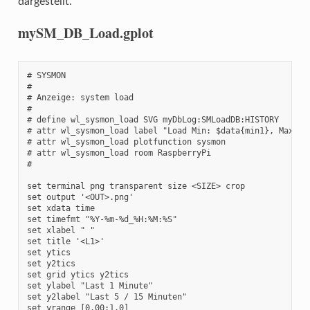
dargestellt.
mySM_DB_Load.gplot
# SYSMON

#

# Anzeige: system load

#

# define wl_sysmon_load SVG myDbLog:SMLoadDB:HISTORY

# attr wl_sysmon_load label "Load Min: $data{min1}, Max: $d
# attr wl_sysmon_load plotfunction sysmon

# attr wl_sysmon_load room RaspberryPi

#

set terminal png transparent size <SIZE> crop

set output '<OUT>.png'

set xdata time

set timefmt "%Y-%m-%d_%H:%M:%S"

set xlabel " "

set title '<L1>'

set ytics

set y2tics

set grid ytics y2tics

set ylabel "Last 1 Minute"

set y2label "Last 5 / 15 Minuten"

set yrange [0.00:1.0]
