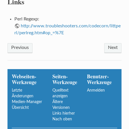
Links
Perl Regexp:
http://www.troubleshooters.com/codecorn/littpe
rl/perlreg.htm#op_=%7E
Previous
Next
Webseiten-
Seiten-
Benutzer-
Werkzeuge
Werkzeuge
Werkzeuge
Letzte
Quelltext
Anmelden
Änderungen
anzeigen
Medien-Manager
Ältere
Übersicht
Versionen
Links hierher
Nach oben