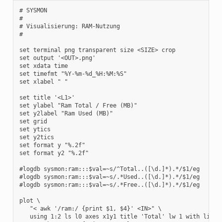
# SYSMON

#

# Visualisierung: RAM-Nutzung

#

set terminal png transparent size <SIZE> crop

set output '<OUT>.png'

set xdata time

set timefmt "%Y-%m-%d_%H:%M:%S"

set xlabel " "

set title '<L1>'

set ylabel "Ram Total / Free (MB)"

set y2label "Ram Used (MB)"

set grid

set ytics

set y2tics

set format y "%.2f"

set format y2 "%.2f"

#logdb sysmon:ram:::$val=~s/^Total..([\d.]*).*/$1/eg

#logdb sysmon:ram:::$val=~s/.*Used..([\d.]*).*/$1/eg

#logdb sysmon:ram:::$val=~s/.*Free..([\d.]*).*/$1/eg

plot \

   "< awk '/ram:/ {print $1, $4}' <IN>" \

   using 1:2 ls l0 axes x1y1 title 'Total' lw 1 with lines 