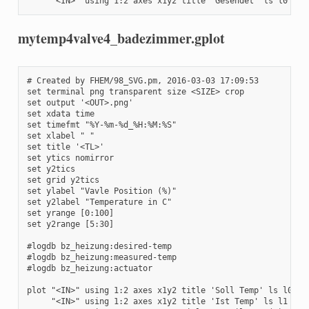
     "<IN>" using 1:2 axes x1y2 title 'Gesendet' ls l0 lw 
mytemp4valve4_badezimmer.gplot
# Created by FHEM/98_SVG.pm, 2016-03-03 17:09:53

set terminal png transparent size <SIZE> crop

set output '<OUT>.png'

set xdata time

set timefmt "%Y-%m-%d_%H:%M:%S"

set xlabel " "

set title '<TL>'

set ytics nomirror

set y2tics 

set grid y2tics

set ylabel "Vavle Position (%)"

set y2label "Temperature in C"

set yrange [0:100]

set y2range [5:30]

#logdb bz_heizung:desired-temp

#logdb bz_heizung:measured-temp

#logdb bz_heizung:actuator

plot "<IN>" using 1:2 axes x1y2 title 'Soll Temp' ls l0 lw 
     "<IN>" using 1:2 axes x1y2 title 'Ist Temp' ls l1 lw 1