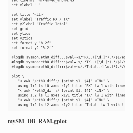
set timefmt "%Y-%m-%d_%H:%M:%S"

set xlabel " "

set title '<L1>'

set ylabel "Traffic RX / TX"

set y2label "Traffic Total"

set grid

set ytics

set y2tics

set format y "%.2f"

set format y2 "%.2f"

#logdb sysmon:eth0_diff:::$val=~s/^RX..([\d.]*).*/$1/eg

#logdb sysmon:eth0_diff:::$val=~s/.*TX..([\d.]*).*/$1/eg

#logdb sysmon:eth0_diff:::$val=~s/.*Total..([\d.]*).*/$1/eg
plot \

   "< awk '/eth0_diff:/ {print $1, $4}' <IN>" \

   using 1:2 ls l0 axes x1y1 title 'RX' lw 1 with lines \

   "< awk '/eth0_diff:/ {print $1, $4}' <IN>" \

   using 1:2 ls l1 axes x1y1 title 'TX' lw 1 with lines \

   "< awk '/eth0_diff:/ {print $1, $4}' <IN>" \

   using 1:2 ls l2 axes x1y2 title 'Total' lw 1 with lines
mySM_DB_RAM.gplot