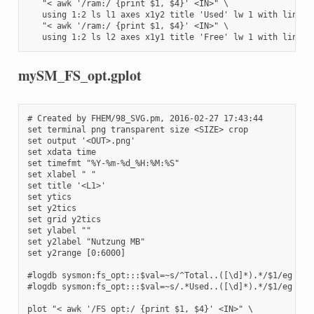
   "< awk '/ram:/ {print $1, $4}' <IN>" \

   using 1:2 ls l1 axes x1y2 title 'Used' lw 1 with lines \
   "< awk '/ram:/ {print $1, $4}' <IN>" \

   using 1:2 ls l2 axes x1y1 title 'Free' lw 1 with lines 
mySM_FS_opt.gplot
# Created by FHEM/98_SVG.pm, 2016-02-27 17:43:44

set terminal png transparent size <SIZE> crop

set output '<OUT>.png'

set xdata time

set timefmt "%Y-%m-%d_%H:%M:%S"

set xlabel " "

set title '<L1>'

set ytics 

set y2tics 

set grid y2tics

set ylabel ""

set y2label "Nutzung MB"

set y2range [0:6000]

#logdb sysmon:fs_opt:::$val=~s/^Total..([\d]*).*/$1/eg

#logdb sysmon:fs_opt:::$val=~s/.*Used..([\d]*).*/$1/eg

plot "< awk '/FS opt:/ {print $1, $4}' <IN>" \
