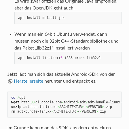
Es wird zwar offiziell das Originale Java empfohlen,
aber das OpenJDK geht auch.
apt 
install
 default-jdk
Wenn man ein 64bit Ubuntu verwendet, dann
müssen noch die 32bit C++-Standardbibliothek und
das Paket „lib32z1“ installiert werden
apt 
install
 libstdc++
6
-i386-cross lib32z1
Jetzt lädt man sich das aktuelle Android-SDK von der
Herstellerseite
herunter und entpackt es.
cd
/
wget
 http:
//
dl.google.com
/
android
/
adt
/
adt-bundle-linux-
<
AR
unzip
 adt-bundle-linux-
<
ARCHITEKTUR
>
-
<
VERSION
>
rm
 adt-bundle-linux-
<
ARCHITEKTUR
>
-
<
VERSION
>
.zip
Im Grunde kann man das SDK, aus dem entpackten