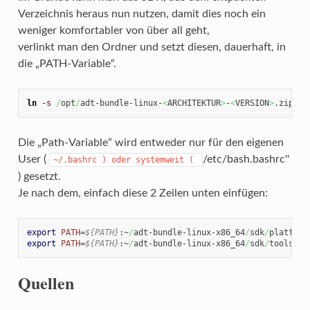
Verzeichnis heraus nun nutzen, damit dies noch ein
weniger komfortabler von über all geht,
verlinkt man den Ordner und setzt diesen, dauerhaft, in
die „PATH-Variable“.
ln
-s
/
opt
/
adt-bundle-linux-
<
ARCHITEKTUR
>
-
<
VERSION
>
.zip 
/
o
Die „Path-Variable“ wird entweder nur für den eigenen
User (
/etc/bash.bashrc''
~/.bashrc ) oder systemweit (
) gesetzt.
Je nach dem, einfach diese 2 Zeilen unten einfügen:
export
PATH
=
${PATH}
:~
/
adt-bundle-linux-x86_64
/
sdk
/
export
PATH
=
${PATH}
:~
/
adt-bundle-linux-x86_64
/
sdk
/
tools
Quellen