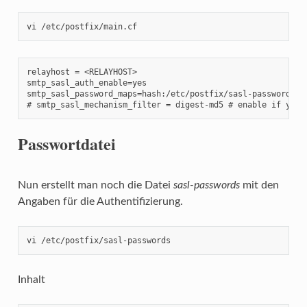
vi /etc/postfix/main.cf
relayhost = <RELAYHOST>

smtp_sasl_auth_enable=yes

smtp_sasl_password_maps=hash:/etc/postfix/sasl-passwords

# smtp_sasl_mechanism_filter = digest-md5 # enable if your
Passwortdatei
Nun erstellt man noch die Datei
sasl-passwords
mit den
Angaben für die Authentifizierung.
vi /etc/postfix/sasl-passwords
Inhalt