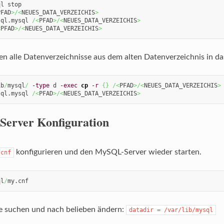
PFAD
>/<
NEUES_DATA_VERZEICHIS
>
sql.mysql 
/<
PFAD
>/<
NEUES_DATA_VERZEICHIS
>
<
PFAD
>/<
NEUES_DATA_VERZEICHIS
>
 alle Datenverzeichnisse aus dem alten Datenverzeichnis in da
ib
/
mysql
/
-type
 d 
-exec
cp
-r
{
}
/<
PFAD
>/<
NEUES_DATA_VERZEICHIS
>
sql.mysql 
/<
PFAD
>/<
NEUES_DATA_VERZEICHIS
>
erver Konfiguration
konfigurieren und den MySQL-Server wieder starten.
.cnf
ql
/
my.cnf
le suchen und nach belieben ändern:
datadir = /var/lib/mysql