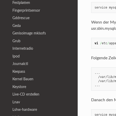
Festplatten
service mys
Fingerprintsensor
Gddrescue
Wenn der MyS
Geda
usr.sbin.mysql
Genisoimage mkisofs
Grub
vi
/
etc
/
app
Internetradio
Ipod
Folgende Zeil
Journalctl
Keepass
...

  /var/lib/m
Kernel Bauen
  /var/lib/m
...
Keystore
Live-CD erstellen
Danach den M
Lnav
Lshw-hardware
service mys