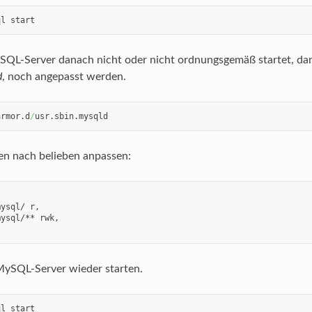
ql start
QL-Server danach nicht oder nicht ordnungsgemäß startet, dan
d
, noch angepasst werden.
armor.d
/
usr.sbin.mysqld
en nach belieben anpassen:
ysql/ r,

ysql/** rwk,

ySQL-Server wieder starten.
ql start