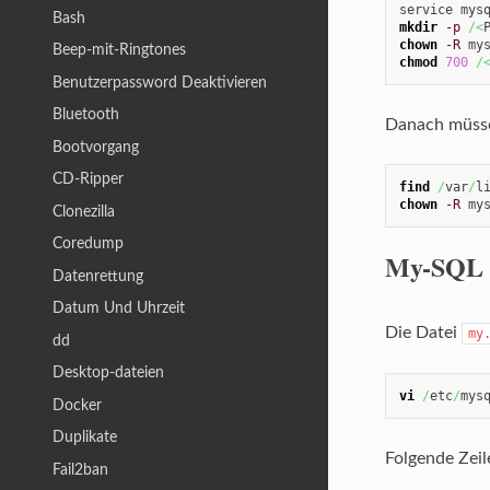
Bash
mkdir
-p
/<
chown
-R
 my
Beep-mit-Ringtones
chmod
700
/
Benutzerpassword Deaktivieren
Bluetooth
Danach müssen
Bootvorgang
CD-Ripper
find
/
var
/
l
chown
-R
 my
Clonezilla
Coredump
My-SQL S
Datenrettung
Datum Und Uhrzeit
Die Datei
my
dd
Desktop-dateien
vi
/
etc
/
mys
Docker
Duplikate
Folgende Zei
Fail2ban