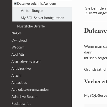
Datenverzeichnis Aendern
Sie befinden 
Vorbereitungen
Zuletzt ange
My-SQL Server Konfiguration
Nuetzliche Befehle
Datenve
Nagios
Owncloud
Wenn man das
Webcam
dann
Accl Attr
müssen folge
Alternativen-System
Antivirus-live
Grundsäztlic
Anzahl
Vorberei
Audacious
Audiodateien-umwandeln
MySQL-Server
Avira-Live-Rescue
Backupscript